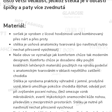
číslo větší velikost, jelikož stélka je v oblasti
špičky a paty více zvednutá
Materiál:
svršek je vyroben z lícové hovězinové usně kombinovaný
přes nárt a přes prsty
stélka je usňová anatomicky tvarovaná (po navlhnutí nutno
nechat přirozeně vyschnout)
Naše obuv se vyznačuje jak komfortem chůze tak moderním
designem. Komfortu chůze je dosaženo díky použití
kvalitních lehčených materiálů použitých na výrobu podešví
s anatomickým tvarováním v oblasti největšího zatížení
chodidla
Stélka je vyrobena prakticky výhradně z jemné, prodyšné
usně, která umožňuje pokožce chodidla dýchat, odvádí pot
při zvýšeném pocení nohou, čímž omezuje vznik
mikrobiálních, event. mykotických onemocnění kůže nohou,
především v meziprstních prostorách. Stélku je nutné při
navlhnutí nechat přirozeně vyschnout