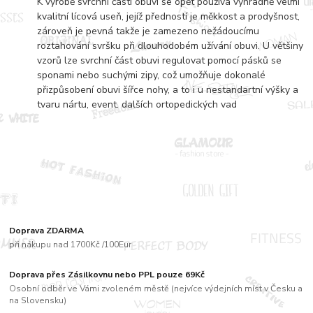
K výrobě svrchní části obuvi se opět používá výhradně velmi
kvalitní lícová useň, jejíž předností je měkkost a prodyšnost,
zároveň je pevná takže je zamezeno nežádoucímu
roztahování svršku při dlouhodobém užívání obuvi. U většiny
vzorů lze svrchní část obuvi regulovat pomocí pásků se
sponami nebo suchými zipy, což umožňuje dokonalé
přizpůsobení obuvi šířce nohy, a to i u nestandartní výšky a
tvaru nártu, event. dalších ortopedických vad
Doprava ZDARMA
při nákupu nad 1700Kč /100Eur
Doprava přes Zásilkovnu nebo PPL pouze 69Kč
Osobní odběr ve Vámi zvoleném městě (nejvíce výdejních míst v Česku a
na Slovensku)