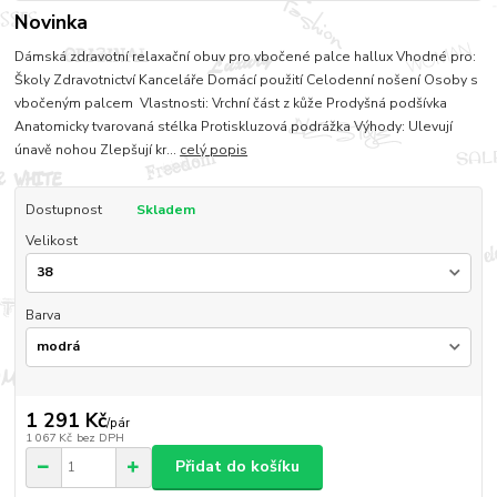
Novinka
Dámská zdravotní relaxační obuv pro vbočené palce hallux Vhodné pro:
Školy Zdravotnictví Kanceláře Domácí použití Celodenní nošení Osoby s
vbočeným palcem Vlastnosti: Vrchní část z kůže Prodyšná podšívka
Anatomicky tvarovaná stélka Protiskluzová podrážka Výhody: Ulevují
únavě nohou Zlepšují kr...
celý popis
Dostupnost
Skladem
Velikost
Barva
1 291 Kč
/
pár
1 067 Kč
bez DPH
Přidat do košíku