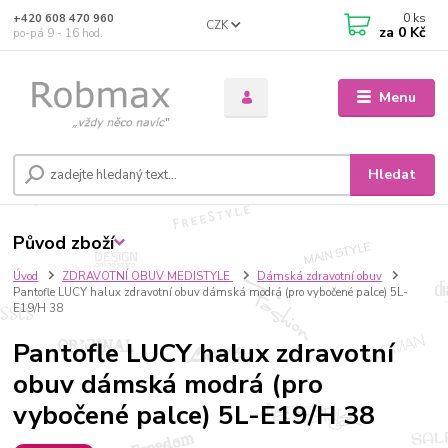
0
ks
+420 608 470 960
CZK
za
0 Kč
po-pá 9 - 16 hod.
Menu
Hledat
Původ zboží
Úvod
ZDRAVOTNÍ OBUV MEDISTYLE
Dámská zdravotní obuv
Pantofle LUCY halux zdravotní obuv dámská modrá (pro vybočené palce) 5L-
E19/H 38
Pantofle LUCY halux zdravotní
obuv dámská modrá (pro
vybočené palce) 5L-E19/H 38