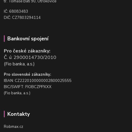
t
ř. Tomáše Bati 90, Otrokovice
IČ: 68083483
DIČ: CZ7803294114
Bankovní spojení
Pro české zákazníky:
Č. ú: 2900014730/2010
(Fio banka, a.s.)
Pro slovenské zákazníky:
IBAN: CZ2220100000002800025555
BIC/SWIFT: FIOBCZPPXXX
(Fio banka, a.s.)
Kontakty
Robmax.cz