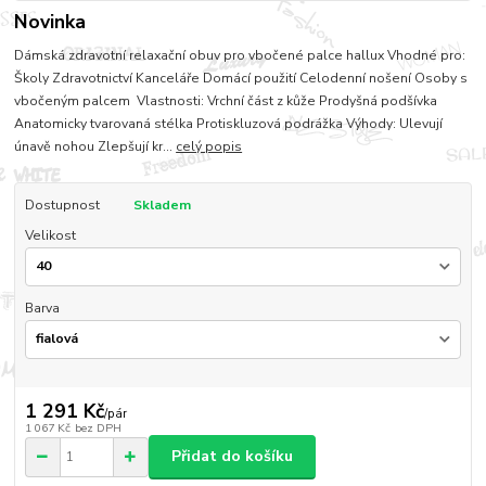
Novinka
Dámská zdravotní relaxační obuv pro vbočené palce hallux Vhodné pro:
Školy Zdravotnictví Kanceláře Domácí použití Celodenní nošení Osoby s
vbočeným palcem Vlastnosti: Vrchní část z kůže Prodyšná podšívka
Anatomicky tvarovaná stélka Protiskluzová podrážka Výhody: Ulevují
únavě nohou Zlepšují kr...
celý popis
Dostupnost
Skladem
Velikost
Barva
1 291 Kč
/
pár
1 067 Kč
bez DPH
Přidat do košíku