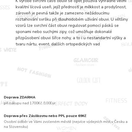
K výrobě svrchní části obuvi se opět používá výhradně velmi
kvalitní lícová useň, jejíž předností je měkkost a prodyšnost,
zároveň je pevná takže je zamezeno nežádoucímu
roztahování svršku při dlouhodobém užívání obuvi. U většiny
vzorů lze svrchní část obuvi regulovat pomocí pásků se
sponami nebo suchými zipy, což umožňuje dokonalé
přizpůsobení obuvi šířce nohy, a to i u nestandartní výšky a
tvaru nártu, event. dalších ortopedických vad
Doprava ZDARMA
při nákupu nad 1700Kč /100Eur
Doprava přes Zásilkovnu nebo PPL pouze 69Kč
Osobní odběr ve Vámi zvoleném městě (nejvíce výdejních míst v Česku a
na Slovensku)