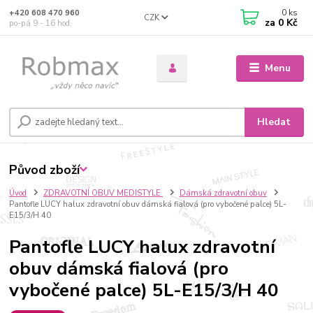
0
ks
+420 608 470 960
CZK
za
0 Kč
po-pá 9 - 16 hod.
Menu
Hledat
Původ zboží
Úvod
ZDRAVOTNÍ OBUV MEDISTYLE
Dámská zdravotní obuv
Pantofle LUCY halux zdravotní obuv dámská fialová (pro vybočené palce) 5L-
E15/3/H 40
Pantofle LUCY halux zdravotní
obuv dámská fialová (pro
vybočené palce) 5L-E15/3/H 40