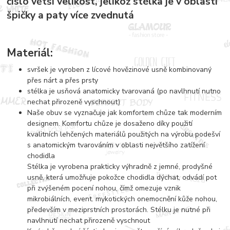
číslo větší velikost, jelikož stélka je v oblasti
špičky a paty více zvednutá
Materiál:
svršek je vyroben z lícové hovězinové usně kombinovaný
přes nárt a přes prsty
stélka je usňová anatomicky tvarovaná (po navlhnutí nutno
nechat přirozeně vyschnout)
Naše obuv se vyznačuje jak komfortem chůze tak moderním
designem. Komfortu chůze je dosaženo díky použití
kvalitních lehčených materiálů použitých na výrobu podešví
s anatomickým tvarováním v oblasti největšího zatížení
chodidla
Stélka je vyrobena prakticky výhradně z jemné, prodyšné
usně, která umožňuje pokožce chodidla dýchat, odvádí pot
při zvýšeném pocení nohou, čímž omezuje vznik
mikrobiálních, event. mykotických onemocnění kůže nohou,
především v meziprstních prostorách. Stélku je nutné při
navlhnutí nechat přirozeně vyschnout