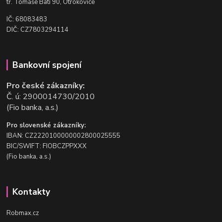
t
ř. Tomáše Bati 90, Otrokovice
IČ: 68083483
DIČ: CZ7803294114
Bankovní spojení
Pro české zákazníky:
Č. ú: 2900014730/2010
(Fio banka, a.s.)
Pro slovenské zákazníky:
IBAN: CZ2220100000002800025555
BIC/SWIFT: FIOBCZPPXXX
(Fio banka, a.s.)
Kontakty
Robmax.cz