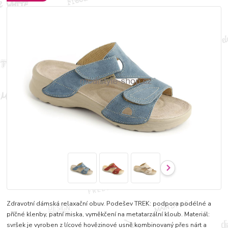
Zdravotní dámská relaxační obuv. Podešev TREK: podpora podélné a
příčné klenby, patní miska, vyměkčení na metatarzální kloub. Materiál:
svršek je vyroben z lícové hovězinové usně kombinovaný přes nárt a