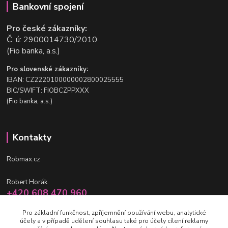
Bankovní spojení
Pro české zákazníky:
Č. ú: 2900014730/2010
(Fio banka, a.s.)
Pro slovenské zákazníky:
IBAN: CZ2220100000002800025555
BIC/SWIFT: FIOBCZPPXXX
(Fio banka, a.s.)
Kontakty
Robmax.cz
Robert Horák
+420 608 470 960
po-pá 9 - 16 hod.
Pro základní funkčnost, zpříjemnění používání webu, analytické
účely a v případě udělení souhlasu také pro účely cílení reklamy
info@robmax.cz