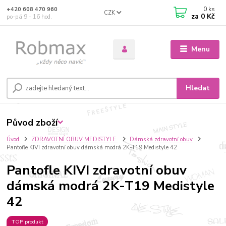
0
ks
+420 608 470 960
CZK
za
0 Kč
po-pá 9 - 16 hod.
Menu
Hledat
Původ zboží
Úvod
ZDRAVOTNÍ OBUV MEDISTYLE
Dámská zdravotní obuv
Pantofle KIVI zdravotní obuv dámská modrá 2K-T19 Medistyle 42
Pantofle KIVI zdravotní obuv
dámská modrá 2K-T19 Medistyle
42
TOP produkt