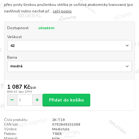
přes prsty širokou pruženkou stélka je usňová anatomicky tvarovaná (po
navlhnutí nutno nechat př...
celý popis
Dostupnost
skladem
Velikost
Barva
1 087 Kč
/
pár
898 Kč
bez DPH
Přidat do košíku
Číslo produktu:
2K-T19
EAN kód:
0792649151068
Výrobce:
Medistyle
Podešev:
TREK
Materiál:
kůže