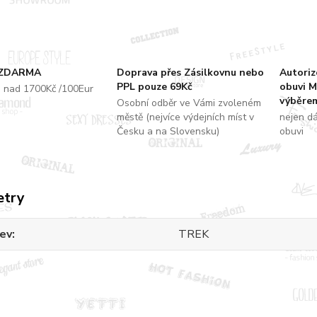
 ZDARMA
Doprava přes Zásilkovnu nebo
Autori
PPL pouze 69Kč
obuvi M
u nad 1700Kč /100Eur
výběrem
Osobní odběr ve Vámi zvoleném
městě (nejvíce výdejních míst v
nejen d
Česku a na Slovensku)
obuvi
etry
ev
TREK