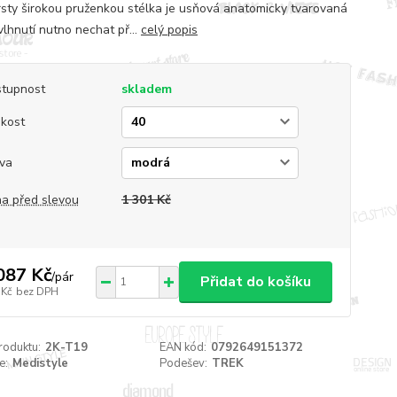
rsty širokou pruženkou stélka je usňová anatomicky tvarovaná
vlhnutí nutno nechat př...
celý popis
tupnost
skladem
ikost
va
a před slevou
1 301 Kč
087 Kč
/
pár
Přidat do košíku
 Kč
bez DPH
roduktu:
2K-T19
EAN kód:
0792649151372
e:
Medistyle
Podešev:
TREK