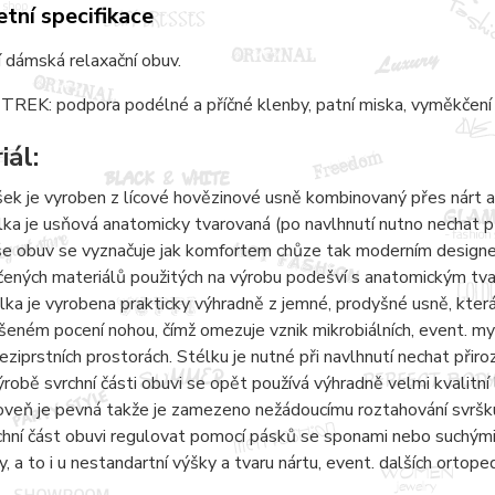
tní specifikace
 dámská relaxační obuv.
REK: podpora podélné a příčné klenby, patní miska, vyměkčení 
iál:
šek je vyroben z lícové hovězinové usně kombinovaný přes nárt a
lka je usňová anatomicky tvarovaná (po navlhnutí nutno nechat 
e obuv se vyznačuje jak komfortem chůze tak moderním designem.
čených materiálů použitých na výrobu podešví s anatomickým tvaro
lka je vyrobena prakticky výhradně z jemné, prodyšné usně, kter
šeném pocení nohou, čímž omezuje vznik mikrobiálních, event. 
eziprstních prostorách. Stélku je nutné při navlhnutí nechat přir
ýrobě svrchní části obuvi se opět používá výhradně velmi kvalitní 
oveň je pevná takže je zamezeno nežádoucímu roztahování svršku
chní část obuvi regulovat pomocí pásků se sponami nebo suchými 
y, a to i u nestandartní výšky a tvaru nártu, event. dalších ortope