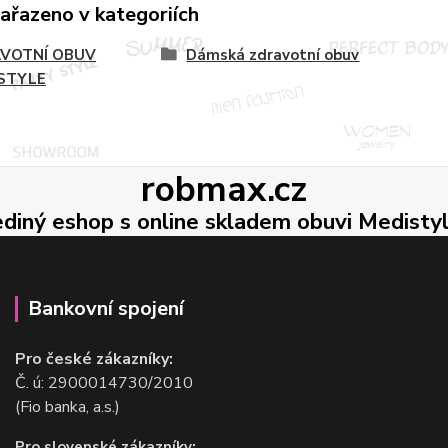
zařazeno v kategoriích
VOTNÍ OBUV
Dámská zdravotní obuv
STYLE
robmax.cz
ediný eshop s online skladem obuvi Medisty
Bankovní spojení
Pro české zákazníky:
Č. ú: 2900014730/2010
(Fio banka, a.s.)
Pro slovenské zákazníky: