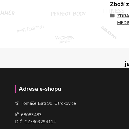
Zboží 
ZDRA
MEDI
j
Adresa e-shopu
t
ř. Tomáše Bati 90, Otrokovice
IČ: 68083483
DIČ: CZ7803294114