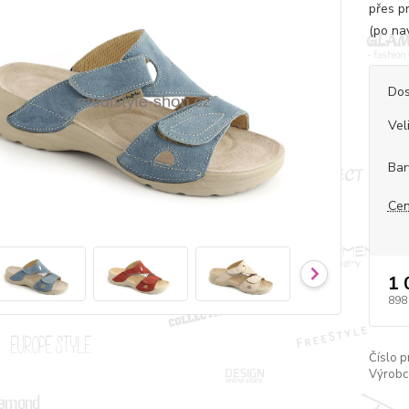
přes p
(po na
Dos
Vel
Bar
Cen
1 
898
Číslo p
Výrobc