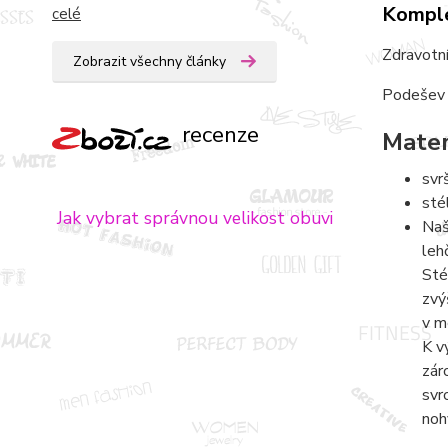
Komple
celé
Zdravotní
Zobrazit všechny články
Podešev T
recenze
Mater
svr
sté
Jak vybrat správnou velikost obuvi
Naš
leh
Sté
zvý
v m
K v
zár
svr
noh