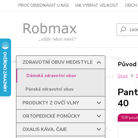
PROČ OBJEDNÁVAT U NÁS
JAK VYBRAT VELIKOST
OBCH.
ZDRAVOTNÍ OBUV MEDISTYLE
Původ 
Dámská zdravotní obuv
Úvod
Pant
Pánská zdravotní obuv
40
PRODUKTY Z OVČÍ VLNY
ORTOPEDICKÉ POMŮCKY
TOP prod
OXALIS KÁVA, ČAJE