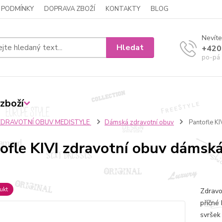
 PODMÍNKY
DOPRAVA ZBOŽÍ
KONTAKTY
BLOG
Nevíte
Hledat
+420
po-pá 
zboží
ZDRAVOTNÍ OBUV MEDISTYLE
Dámská zdravotní obuv
Pantofle K
ofle KIVI zdravotní obuv dámsk
ukt
Zdravo
příčné 
svršek