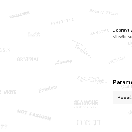
Doprava
při nákup
Param
Podeš