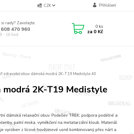
Přihlášení
CZK
 si rady? Zavolejte.
0
ks
 608 470 960
za
0 Kč
9 - 16 hod.
IVI zdravotní obuv dámská modrá 2K-T19 Medistyle 40
á modrá 2K-T19 Medistyle
tní dámská relaxační obuv. Podešev TREK: podpora podélné a
klenby, patní miska, vyměkčení na metatarzální kloub. Materiál:
 je vyroben z lícové hovězinové usně kombinovaný přes nárt a