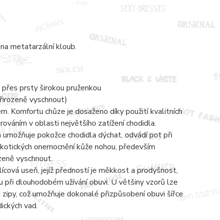
na metatarzální kloub.
 přes prsty širokou pruženkou
přirozeně vyschnout)
 Komfortu chůze je dosaženo díky použití kvalitních
váním v oblasti největšího zatížení chodidla.
á umožňuje pokožce chodidla dýchat, odvádí pot při
mykotických onemocnění kůže nohou, především
ozeně vyschnout.
lícová useň, jejíž předností je měkkost a prodyšnost,
 při dlouhodobém užívání obuvi. U většiny vzorů lze
zipy, což umožňuje dokonalé přizpůsobení obuvi šířce
dických vad.