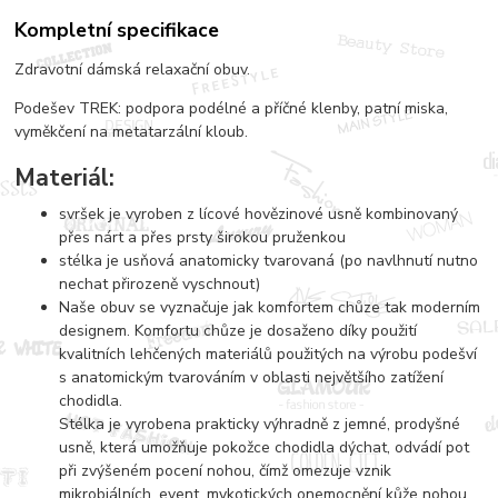
Kompletní specifikace
Zdravotní dámská relaxační obuv.
Podešev TREK: podpora podélné a příčné klenby, patní miska,
vyměkčení na metatarzální kloub.
Materiál:
svršek je vyroben z lícové hovězinové usně kombinovaný
přes nárt a přes prsty širokou pruženkou
stélka je usňová anatomicky tvarovaná (po navlhnutí nutno
nechat přirozeně vyschnout)
Naše obuv se vyznačuje jak komfortem chůze tak moderním
designem. Komfortu chůze je dosaženo díky použití
kvalitních lehčených materiálů použitých na výrobu podešví
s anatomickým tvarováním v oblasti největšího zatížení
chodidla.
Stélka je vyrobena prakticky výhradně z jemné, prodyšné
usně, která umožňuje pokožce chodidla dýchat, odvádí pot
při zvýšeném pocení nohou, čímž omezuje vznik
mikrobiálních, event. mykotických onemocnění kůže nohou,