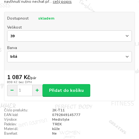
navlhnutí nutno nechat př...
celý popis
Dostupnost
skladem
Velikost
Barva
1 087 Kč
/
pár
898 Kč
bez DPH
Přidat do košíku
Číslo produktu:
2K-T11
EAN kód:
0792649145777
Výrobce:
Medistyle
Podešev:
TREK
Materiál:
kůže
Barefoot:
Ne