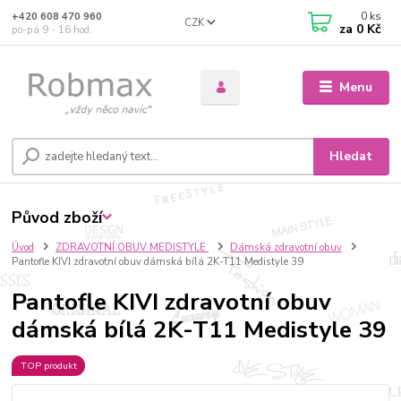
0
ks
+420 608 470 960
CZK
za
0 Kč
po-pá 9 - 16 hod.
Menu
Hledat
Původ zboží
Úvod
ZDRAVOTNÍ OBUV MEDISTYLE
Dámská zdravotní obuv
Pantofle KIVI zdravotní obuv dámská bílá 2K-T11 Medistyle 39
Pantofle KIVI zdravotní obuv
dámská bílá 2K-T11 Medistyle 39
TOP produkt