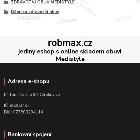
ZDRAVOTNÍ OBUV MEDISTYLE
Dámská zdravotní obuv
robmax.cz
jediný eshop s online skladem obuvi
Medistyle
Adresa e-shopu
t
ř. Tomáše Bati 90, Otrokovice
IČ: 68083483
DIČ: CZ7803294114
Bankovní spojení