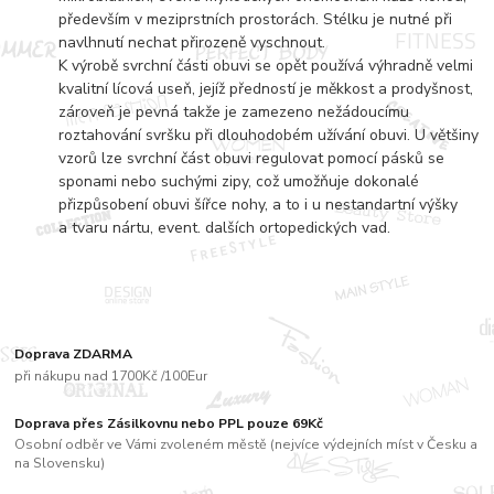
především v meziprstních prostorách. Stélku je nutné při
navlhnutí nechat přirozeně vyschnout.
K výrobě svrchní části obuvi se opět používá výhradně velmi
kvalitní lícová useň, jejíž předností je měkkost a prodyšnost,
zároveň je pevná takže je zamezeno nežádoucímu
roztahování svršku při dlouhodobém užívání obuvi. U většiny
vzorů lze svrchní část obuvi regulovat pomocí pásků se
sponami nebo suchými zipy, což umožňuje dokonalé
přizpůsobení obuvi šířce nohy, a to i u nestandartní výšky
a tvaru nártu, event. dalších ortopedických vad.
Doprava ZDARMA
při nákupu nad 1700Kč /100Eur
Doprava přes Zásilkovnu nebo PPL pouze 69Kč
Osobní odběr ve Vámi zvoleném městě (nejvíce výdejních míst v Česku a
na Slovensku)