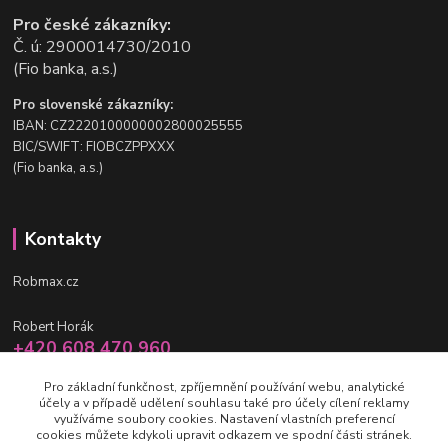
Pro české zákazníky:
Č. ú: 2900014730/2010
(Fio banka, a.s.)
Pro slovenské zákazníky:
IBAN: CZ2220100000002800025555
BIC/SWIFT: FIOBCZPPXXX
(Fio banka, a.s.)
Kontakty
Robmax.cz
Robert Horák
+420 608 470 960
po-pá 9 - 16 hod.
Pro základní funkčnost, zpříjemnění používání webu, analytické
účely a v případě udělení souhlasu také pro účely cílení reklamy
info@robmax.cz
využíváme soubory cookies. Nastavení vlastních preferencí
cookies můžete kdykoli upravit odkazem ve spodní části stránek.