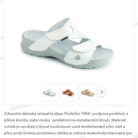
Zdravotní dámská relaxační obuv. Podešev TREK: podpora podélné a
příčné klenby, patní miska, vyměkčení na metatarzální kloub. Materiál:
svršek je vyroben z lícové hovězinové usně kombinovaný přes nárt a
přes prsty širokou pruženkou stélka je usňová anatomicky tvarovaná (po