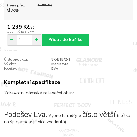
Cena před
1 401 Kč
slevou
1 239 Kč
/
pár
1 024 Kč
bez DPH
Přidat do košíku
Číslo produktu:
8K-E15/2-1
Výrobce:
Medistyle
Podešev:
EVA
Kompletní specifikace
Zdravotní dámská relaxační obuv.
Podešev Eva.
číslo větší
Vybírejte raději o
(stélka
na špici a patě je více zvednutá).