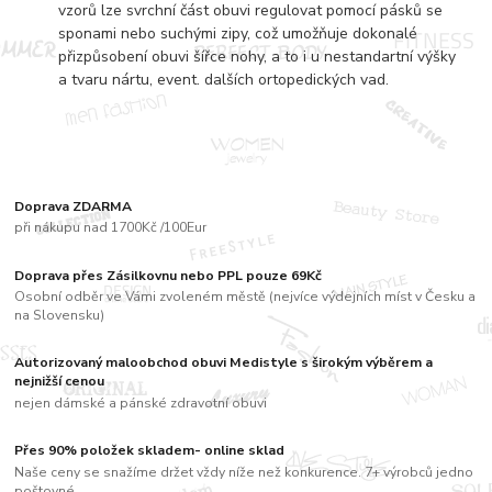
vzorů lze svrchní část obuvi regulovat pomocí pásků se
sponami nebo suchými zipy, což umožňuje dokonalé
přizpůsobení obuvi šířce nohy, a to i u nestandartní výšky
a tvaru nártu, event. dalších ortopedických vad.
Doprava ZDARMA
při nákupu nad 1700Kč /100Eur
Doprava přes Zásilkovnu nebo PPL pouze 69Kč
Osobní odběr ve Vámi zvoleném městě (nejvíce výdejních míst v Česku a
na Slovensku)
Autorizovaný maloobchod obuvi Medistyle s širokým výběrem a
nejnižší cenou
nejen dámské a pánské zdravotní obuvi
Přes 90% položek skladem- online sklad
Naše ceny se snažíme držet vždy níže než konkurence. 7+ výrobců jedno
poštovné....