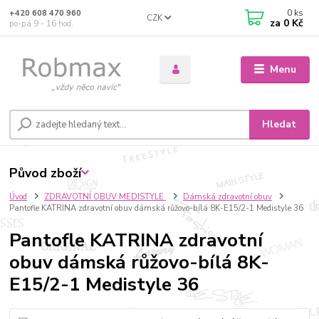
0
ks
+420 608 470 960
CZK
za
0 Kč
po-pá 9 - 16 hod.
Menu
Hledat
Původ zboží
Úvod
ZDRAVOTNÍ OBUV MEDISTYLE
Dámská zdravotní obuv
Pantofle KATRINA zdravotní obuv dámská růžovo-bílá 8K-E15/2-1 Medistyle 36
Pantofle KATRINA zdravotní
obuv dámská růžovo-bílá 8K-
E15/2-1 Medistyle 36