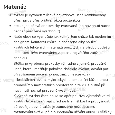
Materiál:
svršek je vyroben z lícové hovězinové usně kombinovaný
přes nárt a přes prsty širokou pruženkou
stélka je usňová anatomicky tvarovaná (po navlhnutí nutno
nechat přirozeně vyschnout)
Naše obuv se vyznačuje jak komfortem chůze tak moderním
designem. Komfortu chůze je dosaženo díky použití
kvalitních lehčených materiálů použitých na výrobu podešví
s anatomickým tvarováním v oblasti největšího zatížení
chodidla.
Stélka je vyrobena prakticky výhradně z jemné, prodyšné
usně, která umožňuje pokožce chodidla dýchat, odvádí pot
při zvýšeném pocení nohou, čímž omezuje vznik
mikrobiálních, event. mykotických onemocnění kůže nohou,
především v meziprstních prostorách. Stélku je nutné při
navlhnutí nechat přirozeně vyschnout.
K výrobě svrchní části obuvi se opět používá výhradně velmi
kvalitní lícová useň, jejíž předností je měkkost a prodyšnost,
zároveň je pevná takže je zamezeno nežádoucímu
roztahování svršku při dlouhodobém užívání obuvi. U většiny