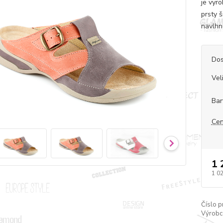
je vyr
prsty 
navlhnu
Dos
Vel
Bar
Cen
1 
1 0
Číslo p
Výrobc