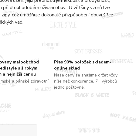
lícová useň, jejíž předností je měkkost a prodyšnost,
 při dlouhodobém užívání obuvi. U většiny vzorů lze
zipy, což umožňuje dokonalé přizpůsobení obuvi šířce
dických vad.
zovaný maloobchod
Přes 90% položek skladem-
edistyle s širokým
online sklad
 a nejnižší cenou
Naše ceny se snažíme držet vždy
ámské a pánské zdravotní
níže než konkurence. 7+ výrobců
jedno poštovné....