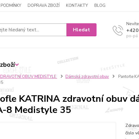
 PODMÍNKY
DOPRAVA ZBOŽÍ
KONTAKTY
BLOG
Nevíte
Hledat
+420
po-pá 
zboží
ZDRAVOTNÍ OBUV MEDISTYLE
Dámská zdravotní obuv
Pantofle K
35
ofle KATRINA zdravotní obuv d
-8 Medistyle 35
Zdravo
číslo v