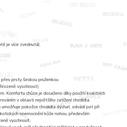
atě je více zvednutá).
 přes prsty širokou pruženkou
přirozeně vyschnout)
 Komfortu chůze je dosaženo díky použití kvalitních
váním v oblasti největšího zatížení chodidla.
á umožňuje pokožce chodidla dýchat, odvádí pot při
mykotických onemocnění kůže nohou, především
ozeně vyschnout.