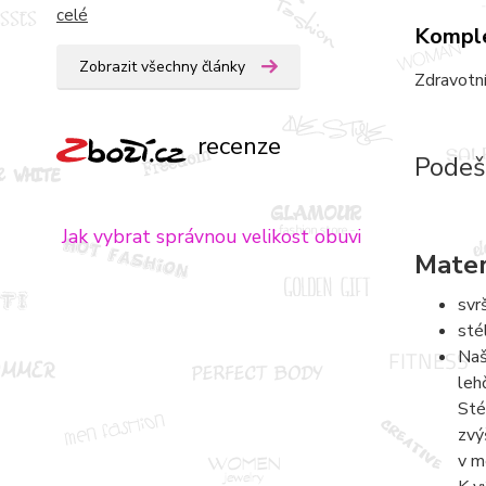
celé
Komple
Zobrazit všechny články
Zdravotní
recenze
Podeš
Jak vybrat správnou velikost obuvi
Mater
svr
sté
Naš
leh
Sté
zvý
v m