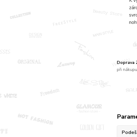
K v
zár
svr
noh
Doprava
při nákup
Param
Podeš