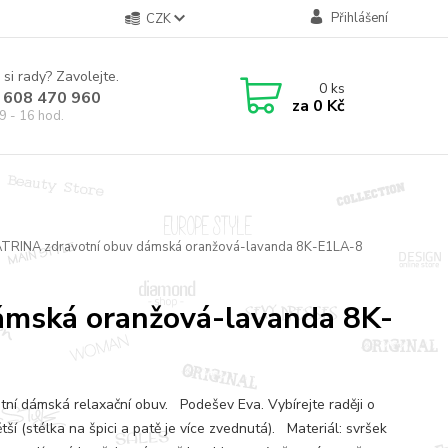
Přihlášení
CZK
 si rady? Zavolejte.
0
ks
 608 470 960
za
0 Kč
9 - 16 hod.
ATRINA zdravotní obuv dámská oranžová-lavanda 8K-E1LA-8
ámská oranžová-lavanda 8K-
tní dámská relaxační obuv. Podešev Eva. Vybírejte raději o
ětší (stélka na špici a patě je více zvednutá). Materiál: svršek