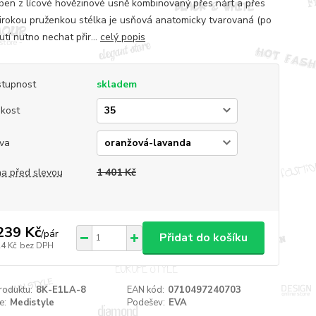
oben z lícové hovězinové usně kombinovaný přes nárt a přes
širokou pruženkou stélka je usňová anatomicky tvarovaná (po
tí nutno nechat přir...
celý popis
tupnost
skladem
ikost
va
a před slevou
1 401 Kč
239 Kč
/
pár
Přidat do košíku
24 Kč
bez DPH
roduktu:
8K-E1LA-8
EAN kód:
0710497240703
e:
Medistyle
Podešev:
EVA