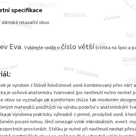
tní specifikace
 dámská relaxační obuv.
ev Eva.
číslo větší
Vybírejte raději o
(stélka na špici a p
iál:
šek je vyroben z lícové hovězinové usně kombinovaný přes nárt a
lka je usňová anatomicky tvarovaná (po navlhnutí nutno nechat 
e obuv se vyznačuje jak komfortem chůze tak moderním designem.
čených materiálů použitých na výrobu podešví s anatomickým tvaro
lka je vyrobena prakticky výhradně z jemné, prodyšné usně, kter
šeném pocení nohou, čímž omezuje vznik mikrobiálních, event. 
eziprstních prostorách. Stélku je nutné při navlhnutí nechat přir