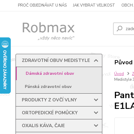
PROČ OBJEDNÁVAT U NÁS
JAK VYBRAT VELIKOST
OBCH.
ZDRAVOTNÍ OBUV MEDISTYLE
Původ 
Dámská zdravotní obuv
Úvod
Medistyle 
Pánská zdravotní obuv
Pant
PRODUKTY Z OVČÍ VLNY
E1LA
ORTOPEDICKÉ POMŮCKY
OXALIS KÁVA, ČAJE