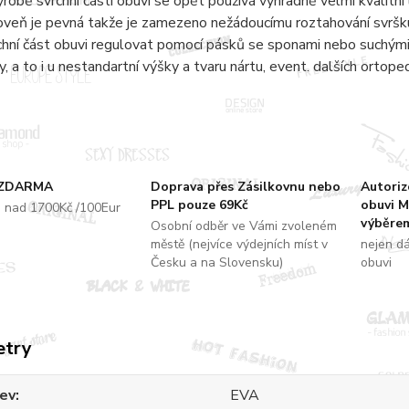
ýrobě svrchní části obuvi se opět používá výhradně velmi kvalitní 
oveň je pevná takže je zamezeno nežádoucímu roztahování svršku
chní část obuvi regulovat pomocí pásků se sponami nebo suchými 
y, a to i u nestandartní výšky a tvaru nártu, event. dalších ortope
 ZDARMA
Doprava přes Zásilkovnu nebo
Autori
PPL pouze 69Kč
obuvi M
u nad 1700Kč /100Eur
výběrem
Osobní odběr ve Vámi zvoleném
městě (nejvíce výdejních míst v
nejen d
Česku a na Slovensku)
obuvi
etry
ev
EVA