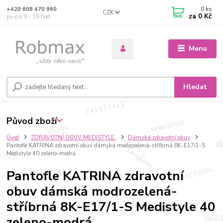
0
ks
+420 608 470 960
CZK
za
0 Kč
po-pá 9 - 16 hod.
Menu
Hledat
Původ zboží
Úvod
ZDRAVOTNÍ OBUV MEDISTYLE
Dámská zdravotní obuv
Pantofle KATRINA zdravotní obuv dámská modrozelená-stříbrná 8K-E17/1-S
Medistyle 40 zeleno-modrá
Pantofle KATRINA zdravotní
obuv dámská modrozelená-
stříbrná 8K-E17/1-S Medistyle 40
zeleno-modrá