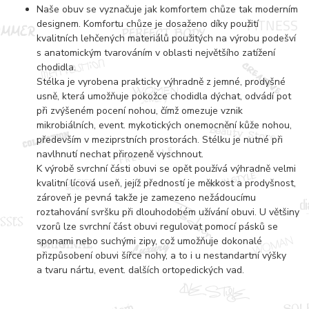
Naše obuv se vyznačuje jak komfortem chůze tak moderním
designem. Komfortu chůze je dosaženo díky použití
kvalitních lehčených materiálů použitých na výrobu podešví
s anatomickým tvarováním v oblasti největšího zatížení
chodidla.
Stélka je vyrobena prakticky výhradně z jemné, prodyšné
usně, která umožňuje pokožce chodidla dýchat, odvádí pot
při zvýšeném pocení nohou, čímž omezuje vznik
mikrobiálních, event. mykotických onemocnění kůže nohou,
především v meziprstních prostorách. Stélku je nutné při
navlhnutí nechat přirozeně vyschnout.
K výrobě svrchní části obuvi se opět používá výhradně velmi
kvalitní lícová useň, jejíž předností je měkkost a prodyšnost,
zároveň je pevná takže je zamezeno nežádoucímu
roztahování svršku při dlouhodobém užívání obuvi. U většiny
vzorů lze svrchní část obuvi regulovat pomocí pásků se
sponami nebo suchými zipy, což umožňuje dokonalé
přizpůsobení obuvi šířce nohy, a to i u nestandartní výšky
a tvaru nártu, event. dalších ortopedických vad.