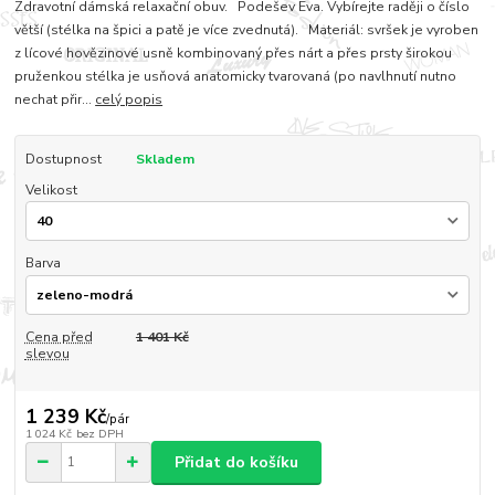
Zdravotní dámská relaxační obuv. Podešev Eva. Vybírejte raději o číslo
větší (stélka na špici a patě je více zvednutá). Materiál: svršek je vyroben
z lícové hovězinové usně kombinovaný přes nárt a přes prsty širokou
pruženkou stélka je usňová anatomicky tvarovaná (po navlhnutí nutno
nechat přir...
celý popis
Dostupnost
Skladem
Velikost
Barva
Cena před
1 401 Kč
slevou
1 239 Kč
/
pár
1 024 Kč
bez DPH
Přidat do košíku