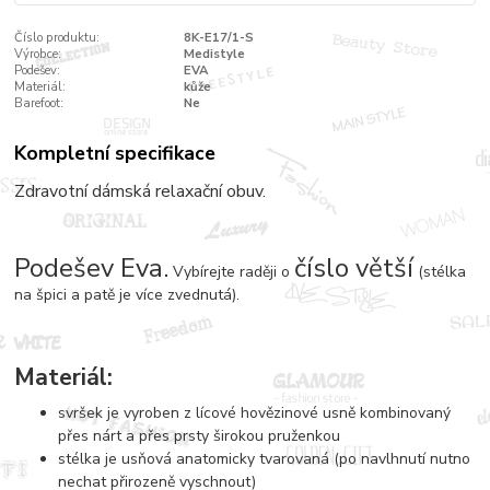
Číslo produktu:
8K-E17/1-S
Výrobce:
Medistyle
Podešev:
EVA
Materiál:
kůže
Barefoot:
Ne
Kompletní specifikace
Zdravotní dámská relaxační obuv.
Podešev Eva.
číslo větší
Vybírejte raději o
(stélka
na špici a patě je více zvednutá).
Materiál:
svršek je vyroben z lícové hovězinové usně kombinovaný
přes nárt a přes prsty širokou pruženkou
stélka je usňová anatomicky tvarovaná (po navlhnutí nutno
nechat přirozeně vyschnout)