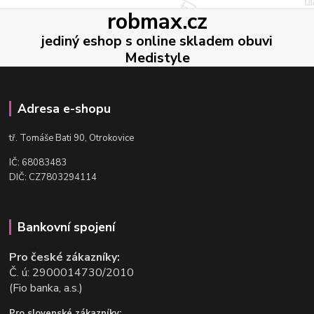
robmax.cz
jediný eshop s online skladem obuvi
Medistyle
Adresa e-shopu
t
ř. Tomáše Bati 90, Otrokovice
IČ: 68083483
DIČ: CZ7803294114
Bankovní spojení
Pro české zákazníky:
Č. ú: 2900014730/2010
(Fio banka, a.s.)
Pro slovenské zákazníky: