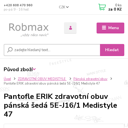
0
ks
+420 608 470 960
CZK
za
0 Kč
po-pá 9 - 16 hod.
Menu
Hledat
Původ zboží
Úvod
ZDRAVOTNÍ OBUV MEDISTYLE
Pánská zdravotní obuv
Pantofle ERIK zdravotní obuv pánská šedá 5E-J16/1 Medistyle 47
Pantofle ERIK zdravotní obuv
pánská šedá 5E-J16/1 Medistyle
47