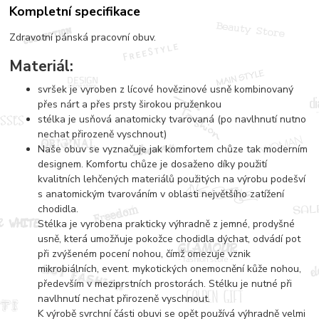
Kompletní specifikace
Zdravotní pánská pracovní obuv.
Materiál:
svršek je vyroben z lícové hovězinové usně kombinovaný
přes nárt a přes prsty širokou pruženkou
stélka je usňová anatomicky tvarovaná (po navlhnutí nutno
nechat přirozeně vyschnout)
Naše obuv se vyznačuje jak komfortem chůze tak moderním
designem. Komfortu chůze je dosaženo díky použití
kvalitních lehčených materiálů použitých na výrobu podešví
s anatomickým tvarováním v oblasti největšího zatížení
chodidla.
Stélka je vyrobena prakticky výhradně z jemné, prodyšné
usně, která umožňuje pokožce chodidla dýchat, odvádí pot
při zvýšeném pocení nohou, čímž omezuje vznik
mikrobiálních, event. mykotických onemocnění kůže nohou,
především v meziprstních prostorách. Stélku je nutné při
navlhnutí nechat přirozeně vyschnout.
K výrobě svrchní části obuvi se opět používá výhradně velmi