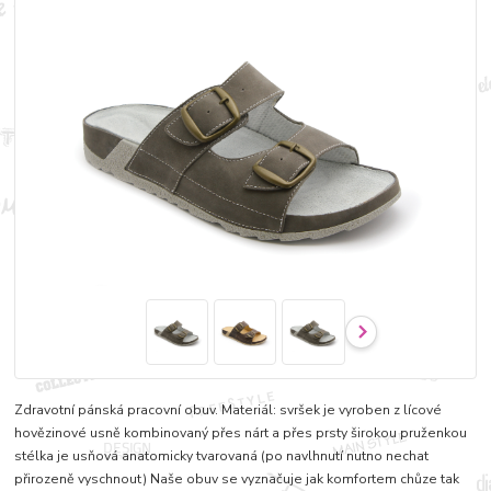
Zdravotní pánská pracovní obuv. Materiál: svršek je vyroben z lícové
hovězinové usně kombinovaný přes nárt a přes prsty širokou pruženkou
stélka je usňová anatomicky tvarovaná (po navlhnutí nutno nechat
přirozeně vyschnout) Naše obuv se vyznačuje jak komfortem chůze tak