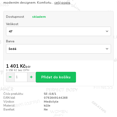
moderním designem. Komfortu...
celý popis
Dostupnost
skladem
Velikost
Barva
1 401 Kč
/
pár
1 158 Kč
bez DPH
Přidat do košíku
Číslo produktu:
5E-J16/1
EAN kód:
0792649144268
Výrobce:
Medistyle
Materiál:
kůže
Barefoot:
Ne