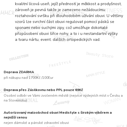
kvalitní lícová useň, jejíž předností je měkkost a prodyšnost,
zároveň je pevná takže je zamezeno nežádoucímu
roztahování svršku při dlouhodobém užívání obuvi. U většiny
vzorů lze svrchní část obuvi regulovat pomocí pásků se
sponami nebo suchými zipy, což umožňuje dokonalé
přizpůsobení obuvi šířce nohy, a to i u nestandartní výšky
a tvaru nártu, event. dalších ortopedických vad.
Doprava ZDARMA
při nákupu nad 1700Kč /100Eur
Doprava přes Zásilkovnu nebo PPL pouze 69Kč
Osobní odběr ve Vámi zvoleném městě (nejvíce výdejních míst v Česku a
na Slovensku)
Autorizovaný maloobchod obuvi Medistyle s širokým výběrem a
nejnižší cenou
nejen dámské a pánské zdravotní obuvi