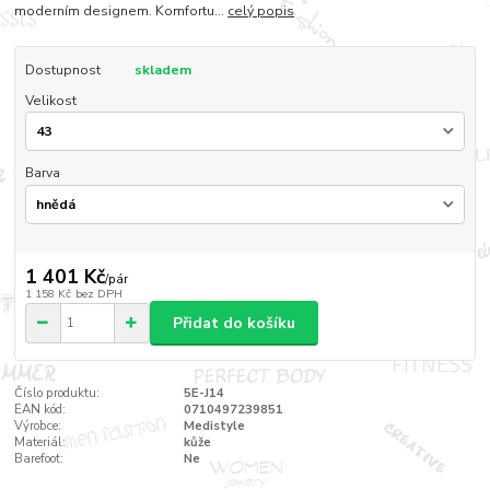
moderním designem. Komfortu...
celý popis
Dostupnost
skladem
Velikost
Barva
1 401 Kč
/
pár
1 158 Kč
bez DPH
Přidat do košíku
Číslo produktu:
5E-J14
EAN kód:
0710497239851
Výrobce:
Medistyle
Materiál:
kůže
Barefoot:
Ne