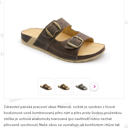
Zdravotní pánská pracovní obuv. Materiál: svršek je vyroben z lícové
hovězinové usně kombinovaný přes nárt a přes prsty širokou pruženkou
stélka je usňová anatomicky tvarovaná (po navlhnutí nutno nechat
přirozeně vyschnout) Naše obuv se vyznačuje jak komfortem chůze tak