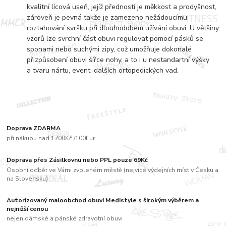
kvalitní lícová useň, jejíž předností je měkkost a prodyšnost,
zároveň je pevná takže je zamezeno nežádoucímu
roztahování svršku při dlouhodobém užívání obuvi. U většiny
vzorů lze svrchní část obuvi regulovat pomocí pásků se
sponami nebo suchými zipy, což umožňuje dokonalé
přizpůsobení obuvi šířce nohy, a to i u nestandartní výšky
a tvaru nártu, event. dalších ortopedických vad.
Doprava ZDARMA
při nákupu nad 1700Kč /100Eur
Doprava přes Zásilkovnu nebo PPL pouze 69Kč
Osobní odběr ve Vámi zvoleném městě (nejvíce výdejních míst v Česku a
na Slovensku)
Autorizovaný maloobchod obuvi Medistyle s širokým výběrem a
nejnižší cenou
nejen dámské a pánské zdravotní obuvi