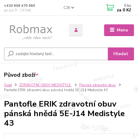
0
ks
+420 608 470 960
CZK
za
0 Kč
po-pá 9 - 16 hod.
Menu
Hledat
Původ zboží
Úvod
ZDRAVOTNÍ OBUV MEDISTYLE
Pánská zdravotní obuv
Pantofle ERIK zdravotní obuv pánská hnědá 5E-J14 Medistyle 43
Pantofle ERIK zdravotní obuv
pánská hnědá 5E-J14 Medistyle
43