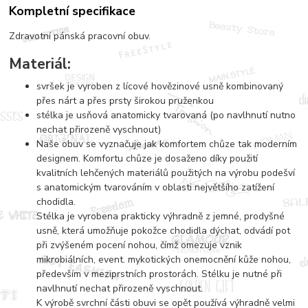
Kompletní specifikace
Zdravotní pánská pracovní obuv.
Materiál:
svršek je vyroben z lícové hovězinové usně kombinovaný
přes nárt a přes prsty širokou pruženkou
stélka je usňová anatomicky tvarovaná (po navlhnutí nutno
nechat přirozeně vyschnout)
Naše obuv se vyznačuje jak komfortem chůze tak moderním
designem. Komfortu chůze je dosaženo díky použití
kvalitních lehčených materiálů použitých na výrobu podešví
s anatomickým tvarováním v oblasti největšího zatížení
chodidla.
Stélka je vyrobena prakticky výhradně z jemné, prodyšné
usně, která umožňuje pokožce chodidla dýchat, odvádí pot
při zvýšeném pocení nohou, čímž omezuje vznik
mikrobiálních, event. mykotických onemocnění kůže nohou,
především v meziprstních prostorách. Stélku je nutné při
navlhnutí nechat přirozeně vyschnout.
K výrobě svrchní části obuvi se opět používá výhradně velmi