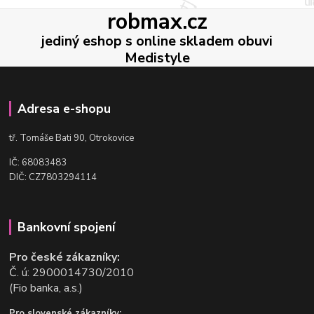
robmax.cz
jediný eshop s online skladem obuvi
Medistyle
Adresa e-shopu
t
ř. Tomáše Bati 90, Otrokovice
IČ: 68083483
DIČ: CZ7803294114
Bankovní spojení
Pro české zákazníky:
Č. ú: 2900014730/2010
(Fio banka, a.s.)
Pro slovenské zákazníky: