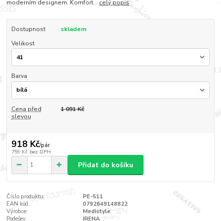
moderním designem. Komfort...
celý popis
Dostupnost
skladem
Velikost
Barva
Cena před
1 091 Kč
slevou
918 Kč
/
pár
759 Kč
bez DPH
Přidat do košíku
Číslo produktu:
PE-511
EAN kód:
0792649148822
Výrobce:
Medistyle
Podešev:
IRENA