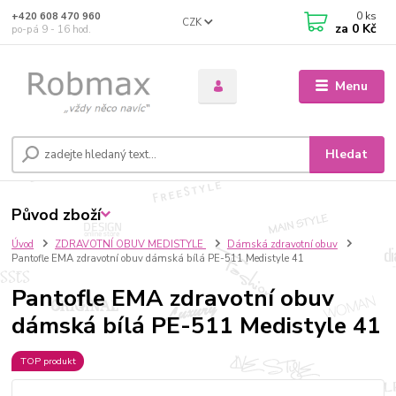
0
ks
+420 608 470 960
CZK
za
0 Kč
po-pá 9 - 16 hod.
Menu
Hledat
Původ zboží
Úvod
ZDRAVOTNÍ OBUV MEDISTYLE
Dámská zdravotní obuv
Pantofle EMA zdravotní obuv dámská bílá PE-511 Medistyle 41
Pantofle EMA zdravotní obuv
dámská bílá PE-511 Medistyle 41
TOP produkt