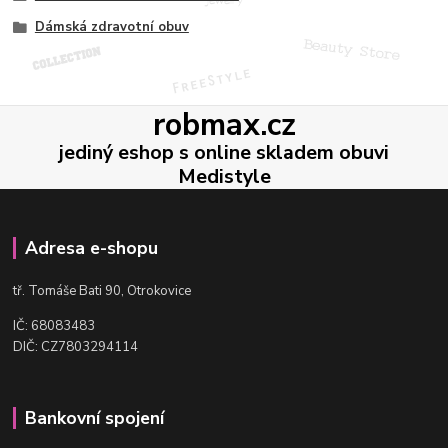
Dámská zdravotní obuv
robmax.cz
jediný eshop s online skladem obuvi
Medistyle
Adresa e-shopu
t
ř. Tomáše Bati 90, Otrokovice
IČ: 68083483
DIČ: CZ7803294114
Bankovní spojení