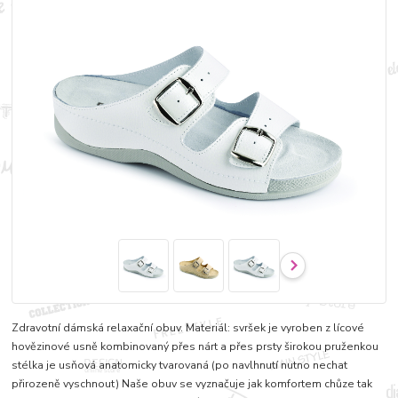
Zdravotní dámská relaxační obuv. Materiál: svršek je vyroben z lícové
hovězinové usně kombinovaný přes nárt a přes prsty širokou pruženkou
stélka je usňová anatomicky tvarovaná (po navlhnutí nutno nechat
přirozeně vyschnout) Naše obuv se vyznačuje jak komfortem chůze tak