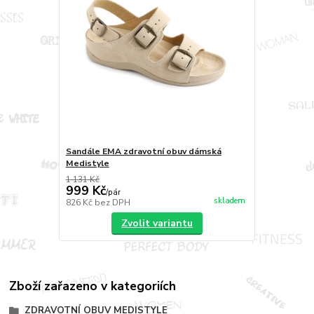
Sandále EMA zdravotní obuv dámská
Medistyle
1 131 Kč
999 Kč
/
pár
skladem
826 Kč
bez DPH
Zvolit variantu
Zboží zařazeno v kategoriích
ZDRAVOTNÍ OBUV MEDISTYLE