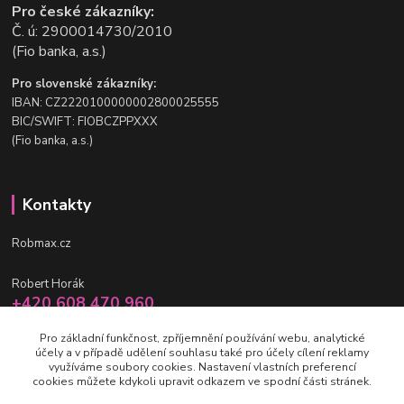
Pro české zákazníky:
Č. ú: 2900014730/2010
(Fio banka, a.s.)
Pro slovenské zákazníky:
IBAN: CZ2220100000002800025555
BIC/SWIFT: FIOBCZPPXXX
(Fio banka, a.s.)
Kontakty
Robmax.cz
Robert Horák
+420 608 470 960
po-pá 9 - 16 hod.
Pro základní funkčnost, zpříjemnění používání webu, analytické
účely a v případě udělení souhlasu také pro účely cílení reklamy
info@robmax.cz
využíváme soubory cookies. Nastavení vlastních preferencí
cookies můžete kdykoli upravit odkazem ve spodní části stránek.