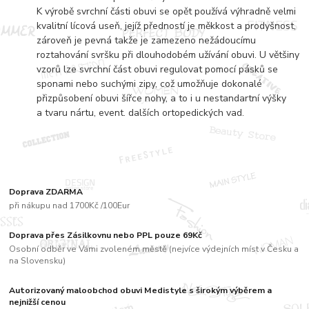
K výrobě svrchní části obuvi se opět používá výhradně velmi
kvalitní lícová useň, jejíž předností je měkkost a prodyšnost,
zároveň je pevná takže je zamezeno nežádoucímu
roztahování svršku při dlouhodobém užívání obuvi. U většiny
vzorů lze svrchní část obuvi regulovat pomocí pásků se
sponami nebo suchými zipy, což umožňuje dokonalé
přizpůsobení obuvi šířce nohy, a to i u nestandartní výšky
a tvaru nártu, event. dalších ortopedických vad.
Doprava ZDARMA
při nákupu nad 1700Kč /100Eur
Doprava přes Zásilkovnu nebo PPL pouze 69Kč
Osobní odběr ve Vámi zvoleném městě (nejvíce výdejních míst v Česku a
na Slovensku)
Autorizovaný maloobchod obuvi Medistyle s širokým výběrem a
nejnižší cenou