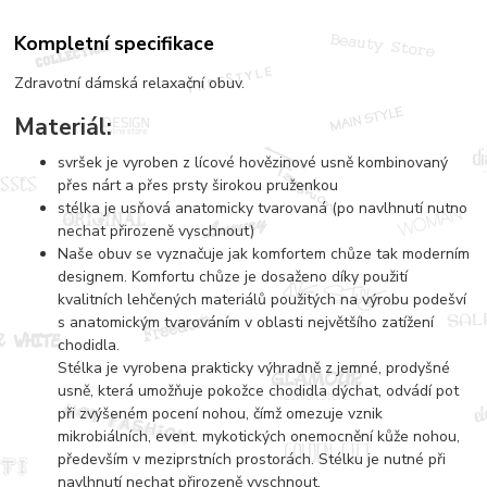
Kompletní specifikace
Zdravotní dámská relaxační obuv.
Materiál:
svršek je vyroben z lícové hovězinové usně kombinovaný
přes nárt a přes prsty širokou pruženkou
stélka je usňová anatomicky tvarovaná (po navlhnutí nutno
nechat přirozeně vyschnout)
Naše obuv se vyznačuje jak komfortem chůze tak moderním
designem. Komfortu chůze je dosaženo díky použití
kvalitních lehčených materiálů použitých na výrobu podešví
s anatomickým tvarováním v oblasti největšího zatížení
chodidla.
Stélka je vyrobena prakticky výhradně z jemné, prodyšné
usně, která umožňuje pokožce chodidla dýchat, odvádí pot
při zvýšeném pocení nohou, čímž omezuje vznik
mikrobiálních, event. mykotických onemocnění kůže nohou,
především v meziprstních prostorách. Stélku je nutné při
navlhnutí nechat přirozeně vyschnout.