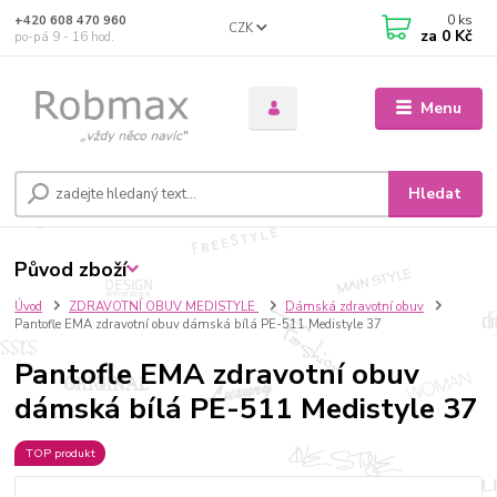
0
ks
+420 608 470 960
CZK
za
0 Kč
po-pá 9 - 16 hod.
Menu
Hledat
Původ zboží
Úvod
ZDRAVOTNÍ OBUV MEDISTYLE
Dámská zdravotní obuv
Pantofle EMA zdravotní obuv dámská bílá PE-511 Medistyle 37
Pantofle EMA zdravotní obuv
dámská bílá PE-511 Medistyle 37
TOP produkt