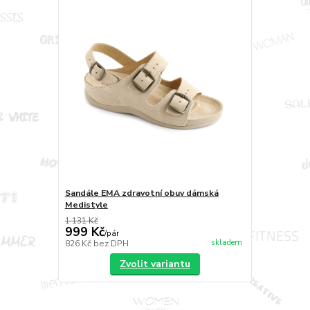
Sandále EMA zdravotní obuv dámská
Medistyle
1 131 Kč
999 Kč
/
pár
skladem
826 Kč
bez DPH
Zvolit variantu