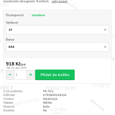
moderním designem. Komfort...
celý popis
Dostupnost
skladem
Velikost
Barva
918 Kč
/
pár
759 Kč
bez DPH
Přidat do košíku
Číslo produktu:
PE-511
EAN kód:
0792649149324
Výrobce:
Medistyle
Podešev:
IRENA
Materiál:
kůže
Barefoot:
Ne