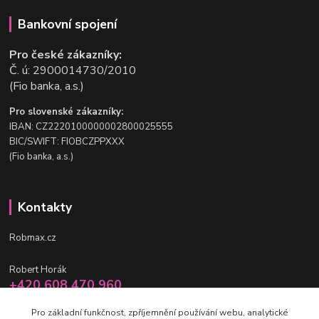
Bankovní spojení
Pro české zákazníky:
Č. ú: 2900014730/2010
(Fio banka, a.s.)
Pro slovenské zákazníky:
IBAN: CZ2220100000002800025555
BIC/SWIFT: FIOBCZPPXXX
(Fio banka, a.s.)
Kontakty
Robmax.cz
Robert Horák
+420 608 470 960
po-pá 9 - 16 hod.
Pro základní funkčnost, zpříjemnění používání webu, analytické