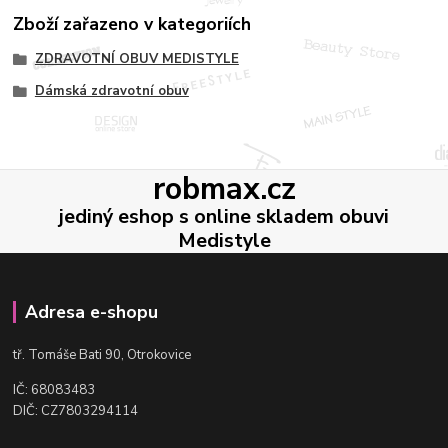
Zboží zařazeno v kategoriích
ZDRAVOTNÍ OBUV MEDISTYLE
Dámská zdravotní obuv
robmax.cz
jediný eshop s online skladem obuvi
Medistyle
Adresa e-shopu
t
ř. Tomáše Bati 90, Otrokovice
IČ: 68083483
DIČ: CZ7803294114