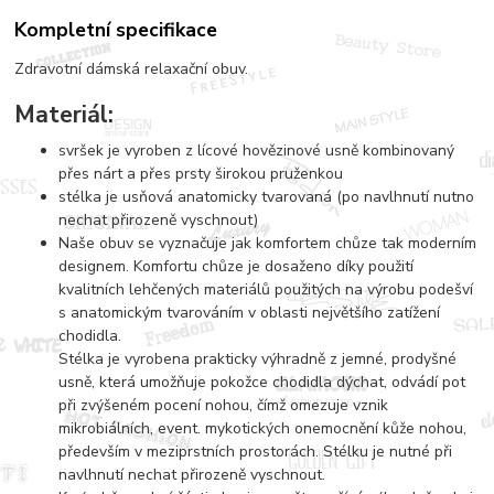
Kompletní specifikace
Zdravotní dámská relaxační obuv.
Materiál:
svršek je vyroben z lícové hovězinové usně kombinovaný
přes nárt a přes prsty širokou pruženkou
stélka je usňová anatomicky tvarovaná (po navlhnutí nutno
nechat přirozeně vyschnout)
Naše obuv se vyznačuje jak komfortem chůze tak moderním
designem. Komfortu chůze je dosaženo díky použití
kvalitních lehčených materiálů použitých na výrobu podešví
s anatomickým tvarováním v oblasti největšího zatížení
chodidla.
Stélka je vyrobena prakticky výhradně z jemné, prodyšné
usně, která umožňuje pokožce chodidla dýchat, odvádí pot
při zvýšeném pocení nohou, čímž omezuje vznik
mikrobiálních, event. mykotických onemocnění kůže nohou,
především v meziprstních prostorách. Stélku je nutné při
navlhnutí nechat přirozeně vyschnout.