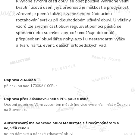
K výrobě svrchní části obuvi se opět používá výhradně velmi
kvalitní lícová useň, jejíž předností je měkkost a prodyšnost,
zároveň je pevná takže je zamezeno nežádoucímu
roztahování svršku při dlouhodobém užívání obuvi. U většiny
vzorů lze svrchní část obuvi regulovat pomocí pásků se
sponami nebo suchými zipy, což umožňuje dokonalé
přizpůsobení obuvi šířce nohy, a to i u nestandartní výšky
a tvaru nártu, event. dalších ortopedických vad.
Doprava ZDARMA
při nákupu nad 1700Kč /100Eur
Doprava přes Zásilkovnu nebo PPL pouze 69Kč
Osobní odběr ve Vámi zvoleném městě (nejvíce výdejních míst v Česku a
na Slovensku)
Autorizovaný maloobchod obuvi Medistyle s širokým výběrem a
nejnižší cenou
nejen dámské a pánské zdravotní obuvi