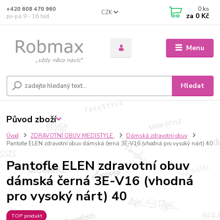
0
ks
+420 608 470 960
CZK
za
0 Kč
po-pá 9 - 16 hod.
Menu
Hledat
Původ zboží
Úvod
ZDRAVOTNÍ OBUV MEDISTYLE
Dámská zdravotní obuv
Pantofle ELEN zdravotní obuv dámská černá 3E-V16 (vhodná pro vysoký nárt) 40
Pantofle ELEN zdravotní obuv
dámská černá 3E-V16 (vhodná
pro vysoký nárt) 40
TOP produkt