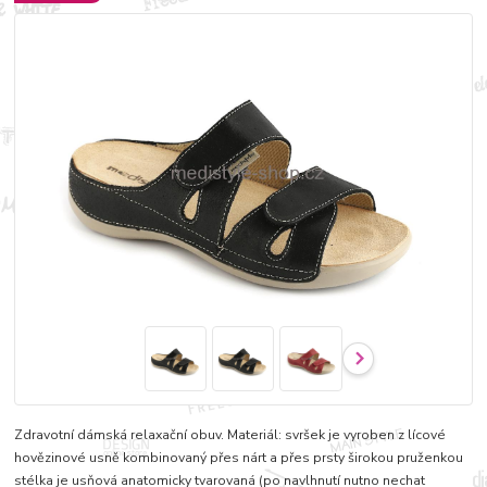
Zdravotní dámská relaxační obuv. Materiál: svršek je vyroben z lícové
hovězinové usně kombinovaný přes nárt a přes prsty širokou pruženkou
stélka je usňová anatomicky tvarovaná (po navlhnutí nutno nechat