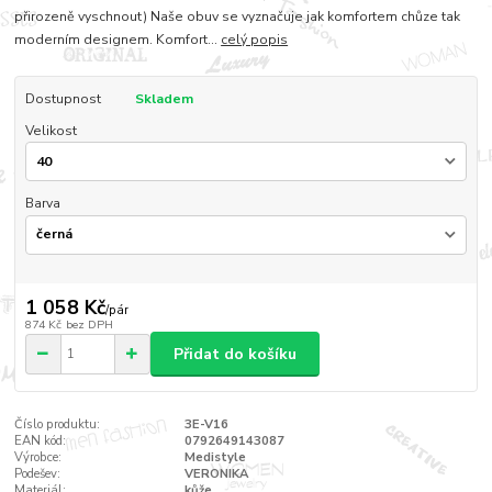
přirozeně vyschnout) Naše obuv se vyznačuje jak komfortem chůze tak
moderním designem. Komfort...
celý popis
Dostupnost
Skladem
Velikost
Barva
1 058 Kč
/
pár
874 Kč
bez DPH
Přidat do košíku
Číslo produktu:
3E-V16
EAN kód:
0792649143087
Výrobce:
Medistyle
Podešev:
VERONIKA
Materiál:
kůže