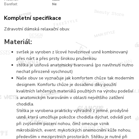
Barefoot:
Ne
Kompletní specifikace
Zdravotní dámská relaxační obuv.
Materiál:
svršek je vyroben z lícové hovězinové usně kombinovaný
přes nárt a přes prsty širokou pruženkou
stélka je usňová anatomicky tvarovaná (po navlhnutí nutno
nechat přirozeně vyschnout)
Naše obuv se vyznačuje jak komfortem chůze tak moderním
designem. Komfortu chůze je dosaženo díky použití
kvalitních lehčených materiálů použitých na výrobu podešví
s anatomickým tvarováním v oblasti největšího zatížení
chodidla.
Stélka je vyrobena prakticky výhradně z jemné, prodyšné
usně, která umožňuje pokožce chodidla dýchat, odvádí pot
při zvýšeném pocení nohou, čímž omezuje vznik
mikrobiálních, event. mykotických onemocnění kůže nohou,
především v meziprstních prostorách. Stélku je nutné při