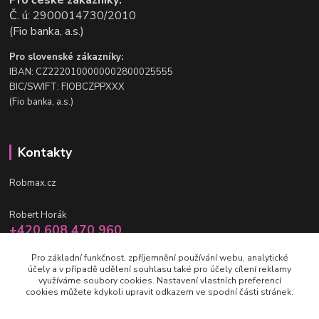
Č. ú: 2900014730/2010
(Fio banka, a.s.)
Pro slovenské zákazníky:
IBAN: CZ2220100000002800025555
BIC/SWIFT: FIOBCZPPXXX
(Fio banka, a.s.)
Kontakty
Robmax.cz
Robert Horák
+420 608 470 960
po-pá 9 - 16 hod.
Pro základní funkčnost, zpříjemnění používání webu, analytické
účely a v případě udělení souhlasu také pro účely cílení reklamy
info@robmax.cz
využíváme soubory cookies. Nastavení vlastních preferencí
cookies můžete kdykoli upravit odkazem ve spodní části stránek.