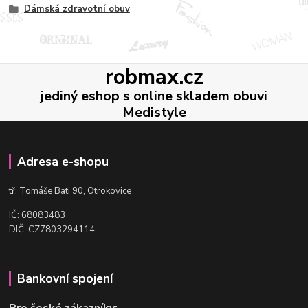
Dámská zdravotní obuv
robmax.cz
jediný eshop s online skladem obuvi
Medistyle
Adresa e-shopu
t
ř. Tomáše Bati 90, Otrokovice
IČ: 68083483
DIČ: CZ7803294114
Bankovní spojení
Pro české zákazníky: