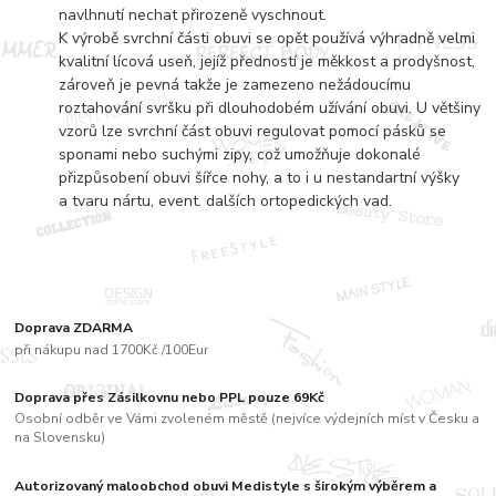
navlhnutí nechat přirozeně vyschnout.
K výrobě svrchní části obuvi se opět používá výhradně velmi
kvalitní lícová useň, jejíž předností je měkkost a prodyšnost,
zároveň je pevná takže je zamezeno nežádoucímu
roztahování svršku při dlouhodobém užívání obuvi. U většiny
vzorů lze svrchní část obuvi regulovat pomocí pásků se
sponami nebo suchými zipy, což umožňuje dokonalé
přizpůsobení obuvi šířce nohy, a to i u nestandartní výšky
a tvaru nártu, event. dalších ortopedických vad.
Doprava ZDARMA
při nákupu nad 1700Kč /100Eur
Doprava přes Zásilkovnu nebo PPL pouze 69Kč
Osobní odběr ve Vámi zvoleném městě (nejvíce výdejních míst v Česku a
na Slovensku)
Autorizovaný maloobchod obuvi Medistyle s širokým výběrem a