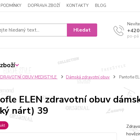
 PODMÍNKY
DOPRAVA ZBOŽÍ
KONTAKTY
BLOG
Nevíte
Hledat
+420
po-pá 
zboží
ZDRAVOTNÍ OBUV MEDISTYLE
Dámská zdravotní obuv
Pantofle EL
ofle ELEN zdravotní obuv dáms
ký nárt) 39
ukt
Zdravo
hovězi