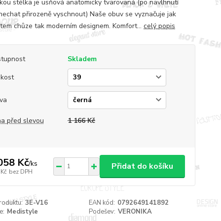
kou stélka je usňová anatomicky tvarovaná (po navlhnutí
nechat přirozeně vyschnout) Naše obuv se vyznačuje jak
tem chůze tak moderním designem. Komfort...
celý popis
tupnost
Skladem
ikost
va
a před slevou
1 166 Kč
058 Kč
/
ks
Přidat do košíku
 Kč
bez DPH
roduktu:
3E-V16
EAN kód:
0792649141892
e:
Medistyle
Podešev:
VERONIKA