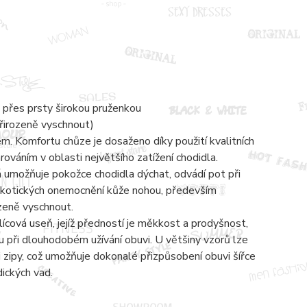
 přes prsty širokou pruženkou
přirozeně vyschnout)
 Komfortu chůze je dosaženo díky použití kvalitních
váním v oblasti největšího zatížení chodidla.
á umožňuje pokožce chodidla dýchat, odvádí pot při
mykotických onemocnění kůže nohou, především
ozeně vyschnout.
lícová useň, jejíž předností je měkkost a prodyšnost,
 při dlouhodobém užívání obuvi. U většiny vzorů lze
zipy, což umožňuje dokonalé přizpůsobení obuvi šířce
dických vad.