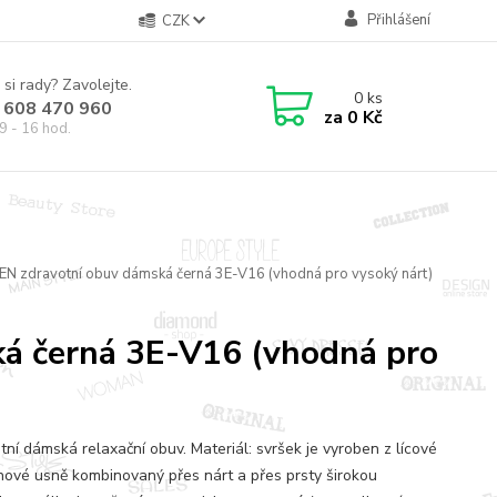
Přihlášení
CZK
 si rady? Zavolejte.
0
ks
 608 470 960
za
0 Kč
9 - 16 hod.
EN zdravotní obuv dámská černá 3E-V16 (vhodná pro vysoký nárt)
ká černá 3E-V16 (vhodná pro
tní dámská relaxační obuv. Materiál: svršek je vyroben z lícové
nové usně kombinovaný přes nárt a přes prsty širokou