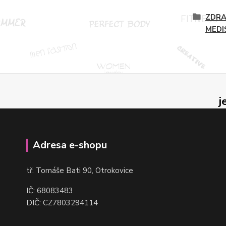
ZDRA
MEDI
j
Adresa e-shopu
t
ř. Tomáše Bati 90, Otrokovice
IČ: 68083483
DIČ: CZ7803294114