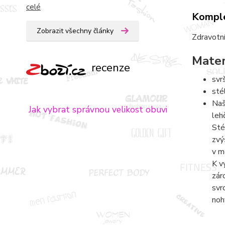
celé
Komple
Zobrazit všechny články
Zdravotní
Mater
recenze
svr
sté
Naš
Jak vybrat správnou velikost obuvi
leh
Sté
zvý
v m
K v
zár
svr
noh