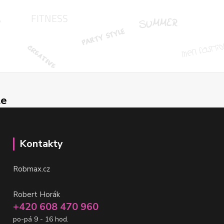
le
Kontakty
Robmax.cz
Robert Horák
+420 608 470 960
po-pá 9 - 16 hod.