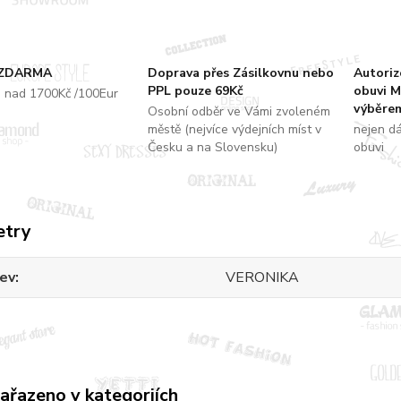
 ZDARMA
Doprava přes Zásilkovnu nebo
Autori
PPL pouze 69Kč
obuvi M
u nad 1700Kč /100Eur
výběrem
Osobní odběr ve Vámi zvoleném
městě (nejvíce výdejních míst v
nejen d
Česku a na Slovensku)
obuvi
etry
ev
VERONIKA
zařazeno v kategoriích