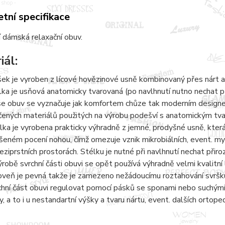
tní specifikace
 dámská relaxační obuv.
iál:
šek je vyroben z lícové hovězinové usně kombinovaný přes nárt a
lka je usňová anatomicky tvarovaná (po navlhnutí nutno nechat 
e obuv se vyznačuje jak komfortem chůze tak moderním designem.
čených materiálů použitých na výrobu podešví s anatomickým tvaro
lka je vyrobena prakticky výhradně z jemné, prodyšné usně, kter
šeném pocení nohou, čímž omezuje vznik mikrobiálních, event. 
eziprstních prostorách. Stélku je nutné při navlhnutí nechat přir
ýrobě svrchní části obuvi se opět používá výhradně velmi kvalitní 
oveň je pevná takže je zamezeno nežádoucímu roztahování svršku
chní část obuvi regulovat pomocí pásků se sponami nebo suchými 
y, a to i u nestandartní výšky a tvaru nártu, event. dalších ortope