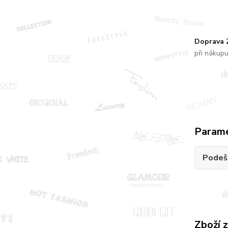
Doprava
při nákup
Param
Podeš
Zboží 