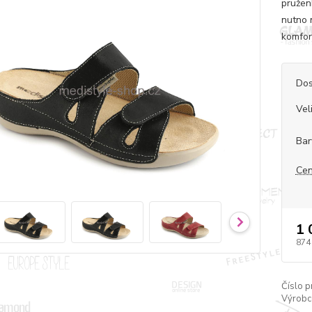
pružen
nutno 
komfor
Dos
Vel
Bar
Cen
1 
874
Číslo p
Výrobc