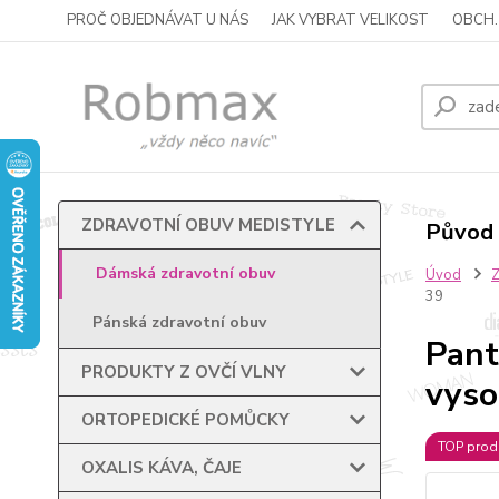
PROČ OBJEDNÁVAT U NÁS
JAK VYBRAT VELIKOST
OBCH.
ZDRAVOTNÍ OBUV MEDISTYLE
Původ 
Dámská zdravotní obuv
Úvod
39
Pánská zdravotní obuv
Pant
PRODUKTY Z OVČÍ VLNY
vyso
ORTOPEDICKÉ POMŮCKY
TOP prod
OXALIS KÁVA, ČAJE