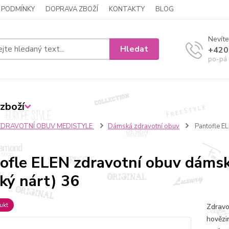
 PODMÍNKY
DOPRAVA ZBOŽÍ
KONTAKTY
BLOG
Nevíte
Hledat
+420
po-pá 
zboží
ZDRAVOTNÍ OBUV MEDISTYLE
Dámská zdravotní obuv
Pantofle EL
ofle ELEN zdravotní obuv dáms
ký nárt) 36
ukt
Zdravo
hovězi