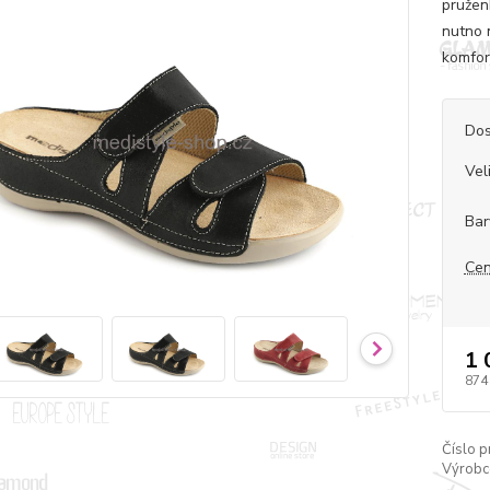
pružen
nutno 
komfor
Dos
Vel
Bar
Cen
1 
874
Číslo p
Výrobc