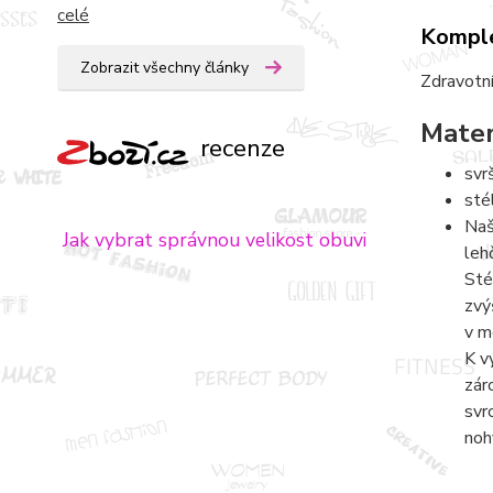
celé
Komple
Zobrazit všechny články
Zdravotní
Mater
recenze
svr
sté
Naš
Jak vybrat správnou velikost obuvi
leh
Sté
zvý
v m
K v
zár
svr
noh