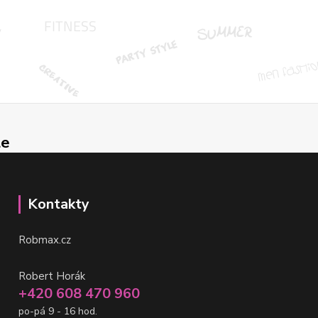
le
Kontakty
Robmax.cz
Robert Horák
+420 608 470 960
po-pá 9 - 16 hod.