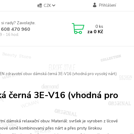
Přihlášení
CZK
 si rady? Zavolejte.
0
ks
 608 470 960
za
0 Kč
9 - 16 hod.
EN zdravotní obuv dámská černá 3E-V16 (vhodná pro vysoký nárt)
ká černá 3E-V16 (vhodná pro
tní dámská relaxační obuv. Materiál: svršek je vyroben z lícové
nové usně kombinovaný přes nárt a přes prsty širokou