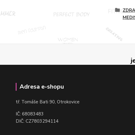
ZDRA
MEDI
j
Adresa e-shopu
t
ř. Tomáše Bati 90, Otrokovice
IČ: 68083483
DIČ: CZ7803294114