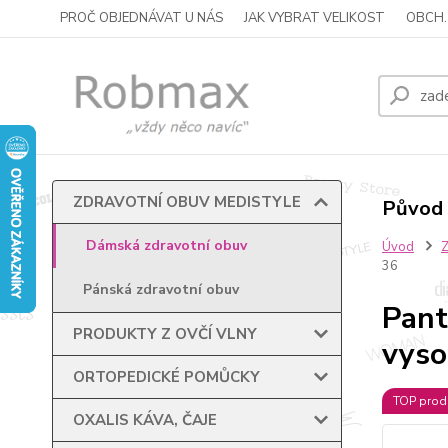
PROČ OBJEDNÁVAT U NÁS
JAK VYBRAT VELIKOST
OBCH.
ZDRAVOTNÍ OBUV MEDISTYLE
Původ 
Dámská zdravotní obuv
Úvod
36
Pánská zdravotní obuv
Pant
PRODUKTY Z OVČÍ VLNY
vyso
ORTOPEDICKÉ POMŮCKY
TOP prod
OXALIS KÁVA, ČAJE