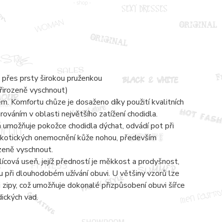
 přes prsty širokou pruženkou
přirozeně vyschnout)
 Komfortu chůze je dosaženo díky použití kvalitních
váním v oblasti největšího zatížení chodidla.
á umožňuje pokožce chodidla dýchat, odvádí pot při
mykotických onemocnění kůže nohou, především
ozeně vyschnout.
lícová useň, jejíž předností je měkkost a prodyšnost,
 při dlouhodobém užívání obuvi. U většiny vzorů lze
zipy, což umožňuje dokonalé přizpůsobení obuvi šířce
dických vad.