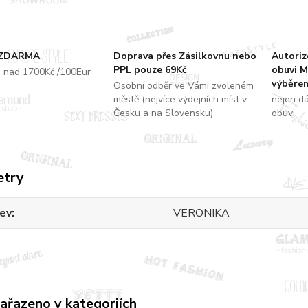
 ZDARMA
Doprava přes Zásilkovnu nebo
Autori
PPL pouze 69Kč
obuvi M
u nad 1700Kč /100Eur
výběrem
Osobní odběr ve Vámi zvoleném
městě (nejvíce výdejních míst v
nejen d
Česku a na Slovensku)
obuvi
etry
ev
VERONIKA
zařazeno v kategoriích