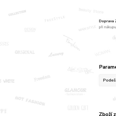
Doprava
při nákup
Param
Podeš
Zboží 