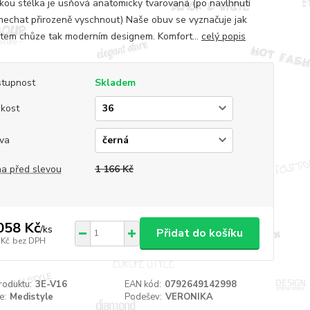
kou stélka je usňová anatomicky tvarovaná (po navlhnutí
nechat přirozeně vyschnout) Naše obuv se vyznačuje jak
tem chůze tak moderním designem. Komfort...
celý popis
tupnost
Skladem
ikost
va
a před slevou
1 166 Kč
058 Kč
/
ks
Přidat do košíku
 Kč
bez DPH
roduktu:
3E-V16
EAN kód:
0792649142998
e:
Medistyle
Podešev:
VERONIKA