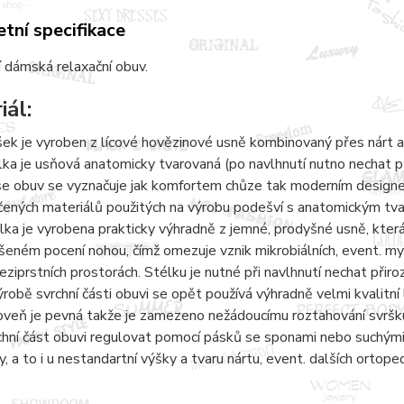
tní specifikace
 dámská relaxační obuv.
iál:
šek je vyroben z lícové hovězinové usně kombinovaný přes nárt a
lka je usňová anatomicky tvarovaná (po navlhnutí nutno nechat 
e obuv se vyznačuje jak komfortem chůze tak moderním designem.
čených materiálů použitých na výrobu podešví s anatomickým tvaro
lka je vyrobena prakticky výhradně z jemné, prodyšné usně, kter
šeném pocení nohou, čímž omezuje vznik mikrobiálních, event. 
eziprstních prostorách. Stélku je nutné při navlhnutí nechat přir
ýrobě svrchní části obuvi se opět používá výhradně velmi kvalitní 
oveň je pevná takže je zamezeno nežádoucímu roztahování svršku
chní část obuvi regulovat pomocí pásků se sponami nebo suchými 
y, a to i u nestandartní výšky a tvaru nártu, event. dalších ortope