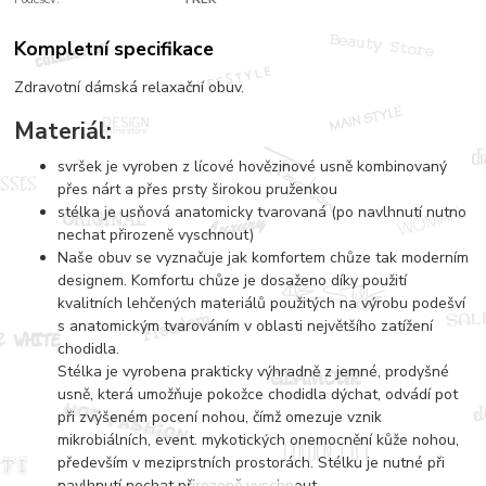
Kompletní specifikace
Zdravotní dámská relaxační obuv.
Materiál:
svršek je vyroben z lícové hovězinové usně kombinovaný
přes nárt a přes prsty širokou pruženkou
stélka je usňová anatomicky tvarovaná (po navlhnutí nutno
nechat přirozeně vyschnout)
Naše obuv se vyznačuje jak komfortem chůze tak moderním
designem. Komfortu chůze je dosaženo díky použití
kvalitních lehčených materiálů použitých na výrobu podešví
s anatomickým tvarováním v oblasti největšího zatížení
chodidla.
Stélka je vyrobena prakticky výhradně z jemné, prodyšné
usně, která umožňuje pokožce chodidla dýchat, odvádí pot
při zvýšeném pocení nohou, čímž omezuje vznik
mikrobiálních, event. mykotických onemocnění kůže nohou,
především v meziprstních prostorách. Stélku je nutné při
navlhnutí nechat přirozeně vyschnout.