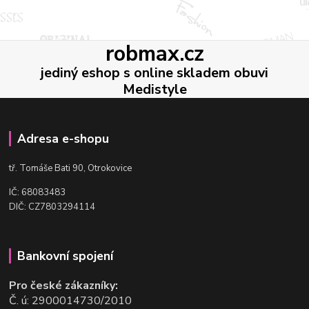
robmax.cz
jediný eshop s online skladem obuvi
Medistyle
Adresa e-shopu
t
ř. Tomáše Bati 90, Otrokovice
IČ: 68083483
DIČ: CZ7803294114
Bankovní spojení
Pro české zákazníky:
Č. ú: 2900014730/2010