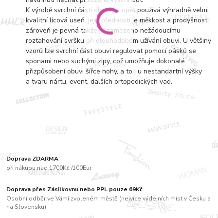
K výrobě svrchní části obuvi se opět používá výhradně velmi
kvalitní lícová useň, jejíž předností je měkkost a prodyšnost,
zároveň je pevná takže je zamezeno nežádoucímu
roztahování svršku při dlouhodobém užívání obuvi. U většiny
vzorů lze svrchní část obuvi regulovat pomocí pásků se
sponami nebo suchými zipy, což umožňuje dokonalé
přizpůsobení obuvi šířce nohy, a to i u nestandartní výšky
a tvaru nártu, event. dalších ortopedických vad.
Doprava ZDARMA
při nákupu nad 1700Kč /100Eur
Doprava přes Zásilkovnu nebo PPL pouze 69Kč
Osobní odběr ve Vámi zvoleném městě (nejvíce výdejních míst v Česku a
na Slovensku)