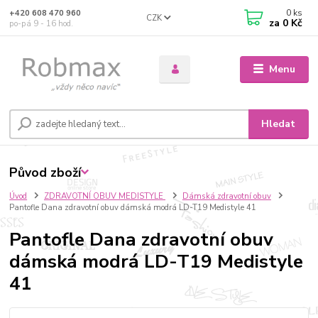
0
ks
+420 608 470 960
CZK
za
0 Kč
po-pá 9 - 16 hod.
Menu
Hledat
Původ zboží
Úvod
ZDRAVOTNÍ OBUV MEDISTYLE
Dámská zdravotní obuv
Pantofle Dana zdravotní obuv dámská modrá LD-T19 Medistyle 41
Pantofle Dana zdravotní obuv
dámská modrá LD-T19 Medistyle
41