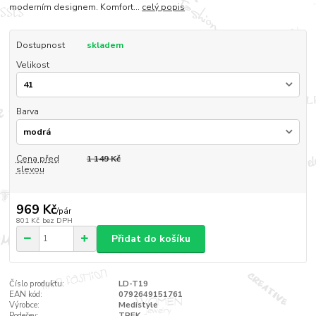
moderním designem. Komfort...
celý popis
Dostupnost
skladem
Velikost
Barva
Cena před
1 149 Kč
slevou
969 Kč
/
pár
801 Kč
bez DPH
Přidat do košíku
Číslo produktu:
LD-T19
EAN kód:
0792649151761
Výrobce:
Medistyle
Podešev:
TREK