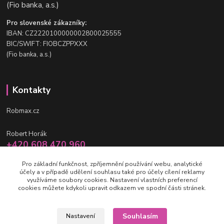
(Fio banka, a.s.)
Pro slovenské zákazníky:
IBAN: CZ2220100000002800025555
BIC/SWIFT: FIOBCZPPXXX
(Fio banka, a.s.)
Kontakty
Robmax.cz
Robert Horák
+420 608 470 960
po-pá 9 - 16 hod.
Pro základní funkčnost, zpříjemnění používání webu, analytické
účely a v případě udělení souhlasu také pro účely cílení reklamy
info@robmax.cz
využíváme soubory cookies. Nastavení vlastních preferencí
cookies můžete kdykoli upravit odkazem ve spodní části stránek.
Souhlasím
Nastavení