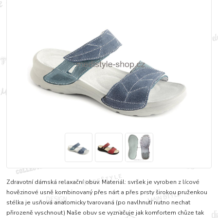
Zdravotní dámská relaxační obuv. Materiál: svršek je vyroben z lícové
hovězinové usně kombinovaný přes nárt a přes prsty širokou pruženkou
stélka je usňová anatomicky tvarovaná (po navlhnutí nutno nechat
přirozeně vyschnout) Naše obuv se vyznačuje jak komfortem chůze tak