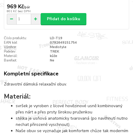
969 Kč
/
pár
801 Kč
bez DPH
Přidat do košíku
Číslo produktu:
LD-T19
EAN kód:
0792649151754
Výrobce:
Medistyle
Podešev:
TREK
Materiál:
kůže
Barefoot:
Ne
Kompletní specifikace
Zdravotní dámská relaxační obuv.
Materiál:
svršek je vyroben z lícové hovězinové usně kombinovaný
přes nárt a přes prsty širokou pruženkou
stélka je usňová anatomicky tvarovaná (po navlhnutí nutno
nechat přirozeně vyschnout)
Naše obuv se vyznačuje jak komfortem chůze tak moderním