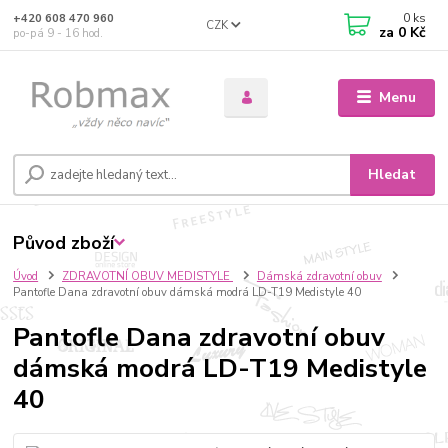
0
ks
+420 608 470 960
CZK
za
0 Kč
po-pá 9 - 16 hod.
Menu
Hledat
Původ zboží
Úvod
ZDRAVOTNÍ OBUV MEDISTYLE
Dámská zdravotní obuv
Pantofle Dana zdravotní obuv dámská modrá LD-T19 Medistyle 40
Pantofle Dana zdravotní obuv
dámská modrá LD-T19 Medistyle
40