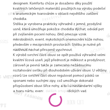
designem. Komfortu chůze je dosaženo díky použití
kvalitních lehčených materiálů použitých na výrobu podešví
s anatomickým tvarováním v oblasti největšího zatížení
chodidla.
Stélka je vyrobena prakticky výhradně z jemné, prodyšné
usně, která umožňuje pokožce chodidla dýchat, odvádí pot
při zvýšeném pocení nohou, čímž omezuje vznik
mikrobiálních, event. mykotických onemocnění kůže nohou,
především v meziprstních prostorách. Stélku je nutné při
navlhnutí nechat přirozeně vyschnout.
K výrobě svrchní části obuvi se opět používá výhradně velmi
kvalitní lícová useň, jejíž předností je měkkost a prodyšnost,
zároveň je pevná takže je zamezeno nežádoucímu
roztahování svršku při dlouhodobém užívání obuvi. U většiny
vzorů lze svrchní část obuvi regulovat pomocí pásků se
sponami nebo suchými zipy, což umožňuje dokonalé
přizpůsobení obuvi šířce nohy, a to i u nestandartní výšky
a tvaru nártu, event. dalších ortopedických vad.