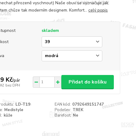
nechat přirozeně vyschnout) Naše obuv se vyznačuje jak
tem chůze tak moderním designem. Komfort...
celý popis
tupnost
skladem
ikost
va
9 Kč
/
pár
Přidat do košíku
 Kč
bez DPH
roduktu:
LD-T19
EAN kód:
0792649151747
e:
Medistyle
Podešev:
TREK
l:
kůže
Barefoot:
Ne