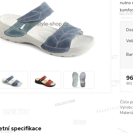
nutno 
komfor
Dos
Vel
Bar
96
801
Číslo p
Výrobc
Materiá
tní specifikace