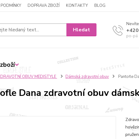
 PODMÍNKY
DOPRAVA ZBOŽÍ
KONTAKTY
BLOG
Nevíte
Hledat
+420
po-pá 
zboží
ZDRAVOTNÍ OBUV MEDISTYLE
Dámská zdravotní obuv
Pantofle D
ofle Dana zdravotní obuv dáms
Zdravo
hovězi
pružen