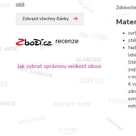
celé
Zdravotní
Zobrazit všechny články
Mater
svr
recenze
sté
Naš
leh
Sté
Jak vybrat správnou velikost obuvi
zvý
v m
K v
zár
svr
noh