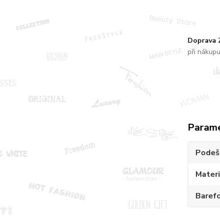
Doprava
při nákup
Param
Podeš
Materi
Baref