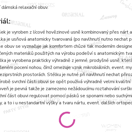
 dámská relaxační obuv.
iál:
šek je vyroben z lícové hovězinové usně kombinovaný přes nárt a
lka je usňová anatomicky tvarovaná (po navlhnutí nutno nechat 
e obuv se vyznačuje jak komfortem chůze tak moderním designem.
čených materiálů použitých na výrobu podešví s anatomickým tvaro
lka je vyrobena prakticky výhradně z jemné, prodyšné usně, kter
šeném pocení nohou, čímž omezuje vznik mikrobiálních, event. 
eziprstních prostorách. Stélku je nutné při navlhnutí nechat přir
ýrobě svrchní části obuvi se opět používá výhradně velmi kvalitní 
oveň je pevná takže je zamezeno nežádoucímu roztahování svršku
chní část obuvi regulovat pomocí pásků se sponami nebo suchými 
y, a to i u nestandartní výšky a tvaru nártu, event. dalších ortope