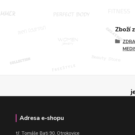
Zboží 
ZDRA
MEDI
j
Adresa e-shopu
t
ř. Tomáše Bati 90, Otrokovice