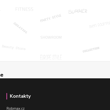
le
Kontakty
Robmax.cz