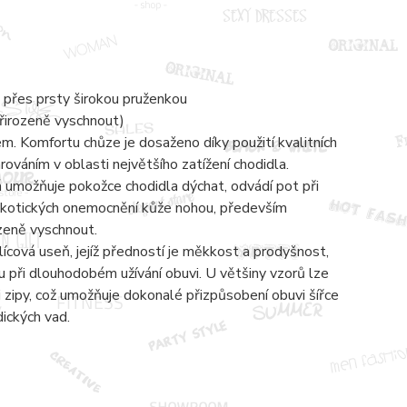
 přes prsty širokou pruženkou
přirozeně vyschnout)
 Komfortu chůze je dosaženo díky použití kvalitních
váním v oblasti největšího zatížení chodidla.
á umožňuje pokožce chodidla dýchat, odvádí pot při
mykotických onemocnění kůže nohou, především
ozeně vyschnout.
lícová useň, jejíž předností je měkkost a prodyšnost,
 při dlouhodobém užívání obuvi. U většiny vzorů lze
zipy, což umožňuje dokonalé přizpůsobení obuvi šířce
dických vad.