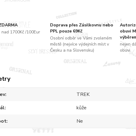
 ZDARMA
Doprava přes Zásilkovnu nebo
Autori
PPL pouze 69Kč
obuvi M
u nad 1700Kč /100Eur
výběrem
Osobní odběr ve Vámi zvoleném
městě (nejvíce výdejních míst v
nejen d
Česku a na Slovensku)
obuvi
etry
ev
TREK
ál
kůže
oot
Ne