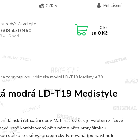
Přihlášení
CZK
 si rady? Zavolejte.
0
ks
 608 470 960
za
0 Kč
9 - 16 hod.
ana zdravotní obuv dámská modrá LD-T19 Medistyle 39
ká modrá LD-T19 Medistyle
tní dámská relaxační obuv. Materiál: svršek je vyroben z lícové
nové usně kombinovaný přes nárt a přes prsty širokou
kou stélka je usňová anatomicky tvarovaná (po navlhnutí