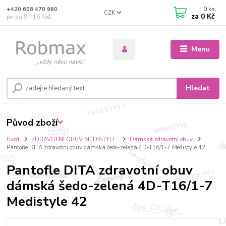
0
ks
+420 608 470 960
CZK
za
0 Kč
po-pá 9 - 16 hod.
Menu
Hledat
Původ zboží
Úvod
ZDRAVOTNÍ OBUV MEDISTYLE
Dámská zdravotní obuv
Pantofle DITA zdravotní obuv dámská šedo-zelená 4D-T16/1-7 Medistyle 42
Pantofle DITA zdravotní obuv
dámská šedo-zelená 4D-T16/1-7
Medistyle 42