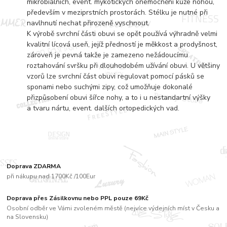
mikrobiálních, event. mykotických onemocnění kůže nohou,
především v meziprstních prostorách. Stélku je nutné při
navlhnutí nechat přirozeně vyschnout.
K výrobě svrchní části obuvi se opět používá výhradně velmi
kvalitní lícová useň, jejíž předností je měkkost a prodyšnost,
zároveň je pevná takže je zamezeno nežádoucímu
roztahování svršku při dlouhodobém užívání obuvi. U většiny
vzorů lze svrchní část obuvi regulovat pomocí pásků se
sponami nebo suchými zipy, což umožňuje dokonalé
přizpůsobení obuvi šířce nohy, a to i u nestandartní výšky
a tvaru nártu, event. dalších ortopedických vad.
Doprava ZDARMA
při nákupu nad 1700Kč /100Eur
Doprava přes Zásilkovnu nebo PPL pouze 69Kč
Osobní odběr ve Vámi zvoleném městě (nejvíce výdejních míst v Česku a
na Slovensku)