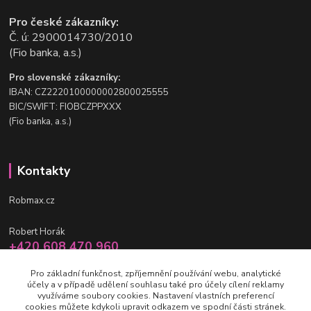
Pro české zákazníky:
Č. ú: 2900014730/2010
(Fio banka, a.s.)
Pro slovenské zákazníky:
IBAN: CZ2220100000002800025555
BIC/SWIFT: FIOBCZPPXXX
(Fio banka, a.s.)
Kontakty
Robmax.cz
Robert Horák
+420 608 470 960
po-pá 9 - 16 hod.
Pro základní funkčnost, zpříjemnění používání webu, analytické
účely a v případě udělení souhlasu také pro účely cílení reklamy
info@robmax.cz
využíváme soubory cookies. Nastavení vlastních preferencí
cookies můžete kdykoli upravit odkazem ve spodní části stránek.