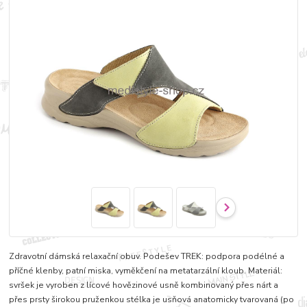
Zdravotní dámská relaxační obuv. Podešev TREK: podpora podélné a
příčné klenby, patní miska, vyměkčení na metatarzální kloub. Materiál:
svršek je vyroben z lícové hovězinové usně kombinovaný přes nárt a
přes prsty širokou pruženkou stélka je usňová anatomicky tvarovaná (po