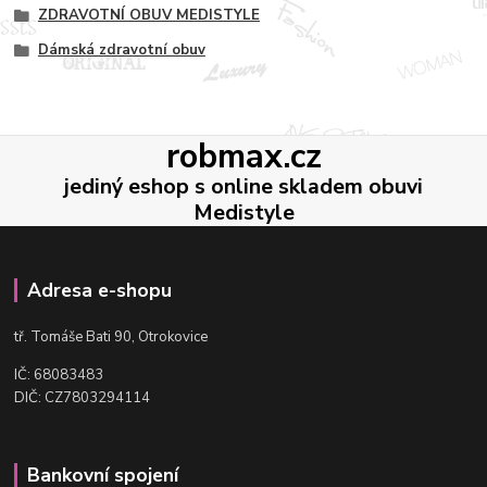
ZDRAVOTNÍ OBUV MEDISTYLE
Dámská zdravotní obuv
robmax.cz
jediný eshop s online skladem obuvi
Medistyle
Adresa e-shopu
t
ř. Tomáše Bati 90, Otrokovice
IČ: 68083483
DIČ: CZ7803294114
Bankovní spojení