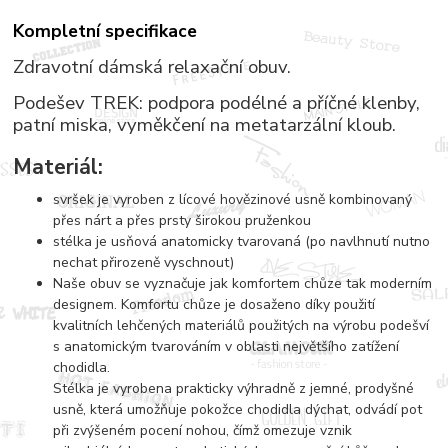
Kompletní specifikace
Zdravotní dámská relaxační obuv.
Podešev TREK: podpora podélné a příčné klenby,
patní miska, vyměkčení na metatarzální kloub.
Materiál:
svršek je vyroben z lícové hovězinové usně kombinovaný
přes nárt a přes prsty širokou pruženkou
stélka je usňová anatomicky tvarovaná (po navlhnutí nutno
nechat přirozeně vyschnout)
Naše obuv se vyznačuje jak komfortem chůze tak moderním
designem. Komfortu chůze je dosaženo díky použití
kvalitních lehčených materiálů použitých na výrobu podešví
s anatomickým tvarováním v oblasti největšího zatížení
chodidla.
Stélka je vyrobena prakticky výhradně z jemné, prodyšné
usně, která umožňuje pokožce chodidla dýchat, odvádí pot
při zvýšeném pocení nohou, čímž omezuje vznik