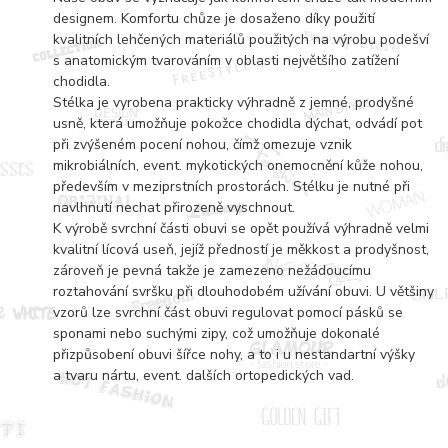
designem. Komfortu chůze je dosaženo díky použití
kvalitních lehčených materiálů použitých na výrobu podešví
s anatomickým tvarováním v oblasti největšího zatížení
chodidla.
Stélka je vyrobena prakticky výhradně z jemné, prodyšné
usně, která umožňuje pokožce chodidla dýchat, odvádí pot
při zvýšeném pocení nohou, čímž omezuje vznik
mikrobiálních, event. mykotických onemocnění kůže nohou,
především v meziprstních prostorách. Stélku je nutné při
navlhnutí nechat přirozeně vyschnout.
K výrobě svrchní části obuvi se opět používá výhradně velmi
kvalitní lícová useň, jejíž předností je měkkost a prodyšnost,
zároveň je pevná takže je zamezeno nežádoucímu
roztahování svršku při dlouhodobém užívání obuvi. U většiny
vzorů lze svrchní část obuvi regulovat pomocí pásků se
sponami nebo suchými zipy, což umožňuje dokonalé
přizpůsobení obuvi šířce nohy, a to i u nestandartní výšky
a tvaru nártu, event. dalších ortopedických vad.