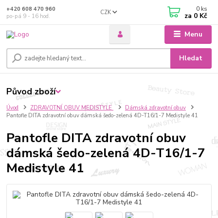
0
ks
+420 608 470 960
CZK
za
0 Kč
po-pá 9 - 16 hod.
Menu
Hledat
Původ zboží
Úvod
ZDRAVOTNÍ OBUV MEDISTYLE
Dámská zdravotní obuv
Pantofle DITA zdravotní obuv dámská šedo-zelená 4D-T16/1-7 Medistyle 41
Pantofle DITA zdravotní obuv
dámská šedo-zelená 4D-T16/1-7
Medistyle 41