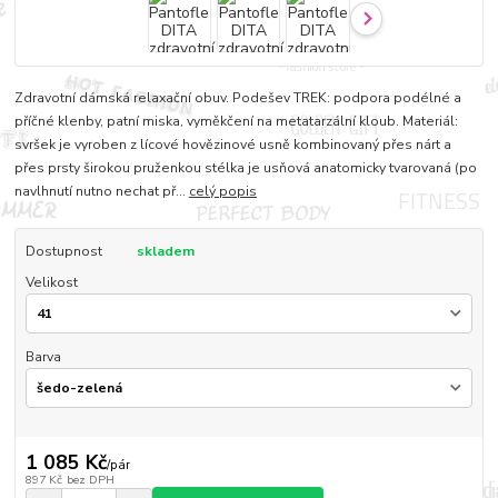
Zdravotní dámská relaxační obuv. Podešev TREK: podpora podélné a
příčné klenby, patní miska, vyměkčení na metatarzální kloub. Materiál:
svršek je vyroben z lícové hovězinové usně kombinovaný přes nárt a
přes prsty širokou pruženkou stélka je usňová anatomicky tvarovaná (po
navlhnutí nutno nechat př...
celý popis
Dostupnost
skladem
Velikost
Barva
1 085 Kč
/
pár
897 Kč
bez DPH