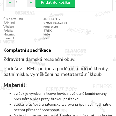
Přidat do košíku
Číslo produktu:
4D-T16/1-7
EAN kód:
0792649152324
Výrobce:
Medistyle
Podešev:
TREK
Materiál:
kůže
Barefoot:
Ne
Kompletní specifikace
Zdravotní dámská relaxační obuv.
Podešev TREK: podpora podélné a příčné klenby,
patní miska, vyměkčení na metatarzální kloub.
Materiál:
svršek je vyroben z lícové hovězinové usně kombinovaný
přes nárt a přes prsty širokou pruženkou
stélka je usňová anatomicky tvarovaná (po navlhnutí nutno
nechat přirozeně vyschnout)
Naše obuv se vyznačuje jak komfortem chůze tak moderním