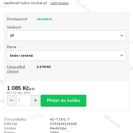
navlhnutí nutno nechat př...
celý popis
Dostupnost
skladem
Velikost
Barva
Cena před
1 170 Kč
slevou
1 085 Kč
/
pár
897 Kč
bez DPH
Přidat do košíku
Číslo produktu:
4D-T16/1-7
EAN kód:
0792649140468
Výrobce:
Medistyle
Podešev:
TREK