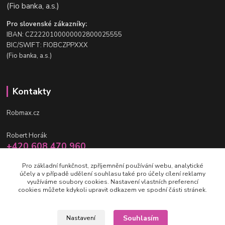
(Fio banka, a.s.)
Pro slovenské zákazníky:
IBAN: CZ2220100000002800025555
BIC/SWIFT: FIOBCZPPXXX
(Fio banka, a.s.)
Kontakty
Robmax.cz
Robert Horák
+420 608 470 960
po-pá 9 - 16 hod.
Pro základní funkčnost, zpříjemnění používání webu, analytické
účely a v případě udělení souhlasu také pro účely cílení reklamy
info@robmax.cz
využíváme soubory cookies. Nastavení vlastních preferencí
cookies můžete kdykoli upravit odkazem ve spodní části stránek.
Souhlasím
Nastavení