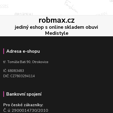
robmax.cz
jediný eshop s online skladem obuvi
Medistyle
Adresa e-shopu
t
ř. Tomáše Bati 90, Otrokovice
IČ: 68083483
DIČ: CZ7803294114
Bankovní spojení
Pro české zákazníky:
Č. ú: 2900014730/2010