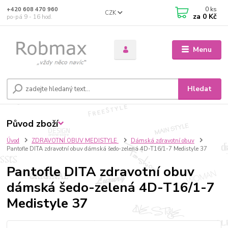
0
ks
+420 608 470 960
CZK
za
0 Kč
po-pá 9 - 16 hod.
Menu
Hledat
Původ zboží
Úvod
ZDRAVOTNÍ OBUV MEDISTYLE
Dámská zdravotní obuv
Pantofle DITA zdravotní obuv dámská šedo-zelená 4D-T16/1-7 Medistyle 37
Pantofle DITA zdravotní obuv
dámská šedo-zelená 4D-T16/1-7
Medistyle 37