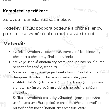
Kompletní specifikace
Zdravotní dámská relaxační obuv.
Podešev TREK: podpora podélné a příčné klenby,
patní miska, vyměkčení na metatarzální kloub.
Materiál:
svršek je vyroben z lícové hovězinové usně kombinovaný
přes nárt a přes prsty širokou pruženkou
stélka je usňová anatomicky tvarovaná (po navlhnutí nutno
nechat přirozeně vyschnout)
Naše obuv se vyznačuje jak komfortem chůze tak moderním
designem. Komfortu chůze je dosaženo díky použití
kvalitních lehčených materiálů použitých na výrobu podešví
s anatomickým tvarováním v oblasti největšího zatížení
chodidla.
Stélka je vyrobena prakticky výhradně z jemné, prodyšné
usně, která umožňuje pokožce chodidla dýchat, odvádí pot
při zvýšeném pocení nohou, čímž omezuje vznik