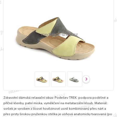
Zdravotní dámská relaxační obuv. Podešev TREK: podpora podélné a
příčné klenby, patní miska, vyměkčení na metatarzální kloub. Materiál:
svršek je vyroben z lícové hovězinové usně kombinovaný přes nárt a
přes prsty širokou pruženkou stélka je usňová anatomicky tvarovaná (po