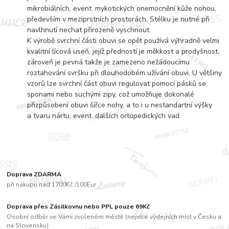
mikrobiálních, event. mykotických onemocnění kůže nohou,
především v meziprstních prostorách. Stélku je nutné při
navlhnutí nechat přirozeně vyschnout.
K výrobě svrchní části obuvi se opět používá výhradně velmi
kvalitní lícová useň, jejíž předností je měkkost a prodyšnost,
zároveň je pevná takže je zamezeno nežádoucímu
roztahování svršku při dlouhodobém užívání obuvi. U většiny
vzorů lze svrchní část obuvi regulovat pomocí pásků se
sponami nebo suchými zipy, což umožňuje dokonalé
přizpůsobení obuvi šířce nohy, a to i u nestandartní výšky
a tvaru nártu, event. dalších ortopedických vad.
Doprava ZDARMA
při nákupu nad 1700Kč /100Eur
Doprava přes Zásilkovnu nebo PPL pouze 69Kč
Osobní odběr ve Vámi zvoleném městě (nejvíce výdejních míst v Česku a
na Slovensku)