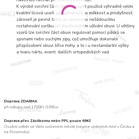
K výrobě svrchní části obuvi se opět používá výhradně velmi
kvalitní lícová useň, jejíž předností je měkkost a prodyšnost,
zároveň je pevná takže je zamezeno nežádoucímu
roztahování svršku při dlouhodobém užívání obuvi. U většiny
vzorů lze svrchní část obuvi regulovat pomocí pásků se
sponami nebo suchými zipy, což umožňuje dokonalé
přizpůsobení obuvi šířce nohy, a to i u nestandartní výšky
a tvaru nártu, event. dalších ortopedických vad.
Doprava ZDARMA
při nákupu nad 1700Kč /100Eur
Doprava přes Zásilkovnu nebo PPL pouze 69Kč
Osobní odběr ve Vámi zvoleném městě (nejvíce výdejních míst v Česku a
na Slovensku)