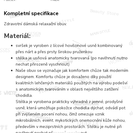
Kompletní specifikace
Zdravotní dámská relaxační obuv.
Materiál:
svršek je vyroben z lícové hovězinové usně kombinovaný
přes nárt a přes prsty širokou pruženkou
stélka je usňová anatomicky tvarovaná (po navlhnutí nutno
nechat přirozeně vyschnout)
Naše obuv se vyznačuje jak komfortem chůze tak moderním
designem. Komfortu chůze je dosaženo díky použití
kvalitních lehčených materiálů použitých na výrobu podešví
s anatomickým tvarováním v oblasti největšího zatížení
chodidla.
Stélka je vyrobena prakticky výhradně z jemné, prodyšné
usně, která umožňuje pokožce chodidla dýchat, odvádí pot
při zvýšeném pocení nohou, čímž omezuje vznik
mikrobiálních, event. mykotických onemocnění kůže nohou,
především v meziprstních prostorách. Stélku je nutné při
navlhnutí nechat přirozeně vyschnout.