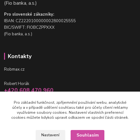
(Fio banka, a.s.)
Pro slovenské zákazníky:
IBAN: CZ2220100000002800025555
BIC/SWIFT: FIOBCZPPXXX
(Fio banka, a.s.)
Kontakty
Robmax.cz
Robert Horák
+420 608 470 960
po-pá 9 - 16 hod.
Pro základní funkčnost, zpříjemnění používání webu, analytické
účely a v případě udělení souhlasu také pro účely cílení reklamy
info@robmax.cz
využíváme soubory cookies. Nastavení vlastních preferencí
cookies můžete kdykoli upravit odkazem ve spodní části stránek.
Souhlasím
Nastavení