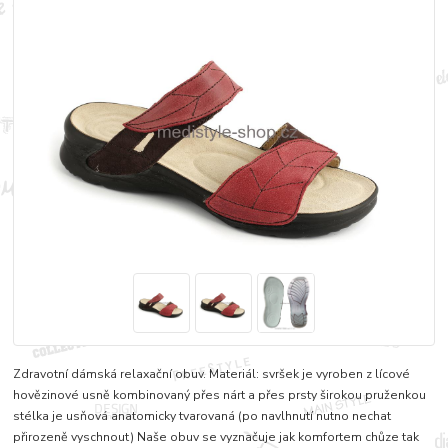
Zdravotní dámská relaxační obuv. Materiál: svršek je vyroben z lícové
hovězinové usně kombinovaný přes nárt a přes prsty širokou pruženkou
stélka je usňová anatomicky tvarovaná (po navlhnutí nutno nechat
přirozeně vyschnout) Naše obuv se vyznačuje jak komfortem chůze tak