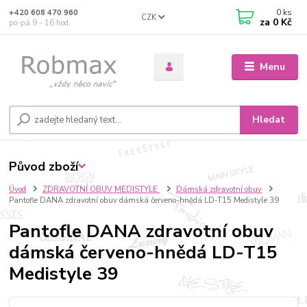
0
ks
+420 608 470 960
CZK
za
0 Kč
po-pá 9 - 16 hod.
Menu
Hledat
Původ zboží
Úvod
ZDRAVOTNÍ OBUV MEDISTYLE
Dámská zdravotní obuv
Pantofle DANA zdravotní obuv dámská červeno-hnědá LD-T15 Medistyle 39
Pantofle DANA zdravotní obuv
dámská červeno-hnědá LD-T15
Medistyle 39