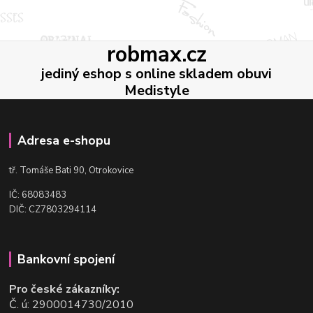
robmax.cz
jediný eshop s online skladem obuvi
Medistyle
Adresa e-shopu
t
ř. Tomáše Bati 90, Otrokovice
IČ: 68083483
DIČ: CZ7803294114
Bankovní spojení
Pro české zákazníky:
Č. ú: 2900014730/2010