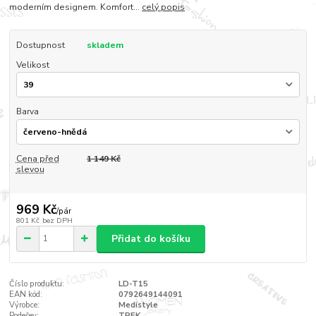
moderním designem. Komfort...
celý popis
Dostupnost
skladem
Velikost
Barva
Cena před
1 149 Kč
slevou
969 Kč
/
pár
801 Kč
bez DPH
Přidat do košíku
Číslo produktu:
LD-T15
EAN kód:
0792649144091
Výrobce:
Medistyle
Podešev:
TREK