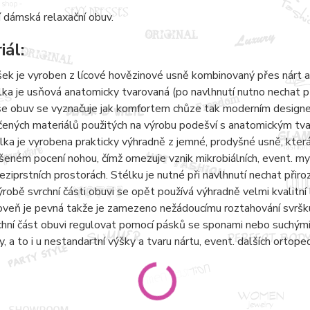
 dámská relaxační obuv.
iál:
šek je vyroben z lícové hovězinové usně kombinovaný přes nárt a
lka je usňová anatomicky tvarovaná (po navlhnutí nutno nechat 
e obuv se vyznačuje jak komfortem chůze tak moderním designem.
čených materiálů použitých na výrobu podešví s anatomickým tvaro
lka je vyrobena prakticky výhradně z jemné, prodyšné usně, kter
šeném pocení nohou, čímž omezuje vznik mikrobiálních, event. 
eziprstních prostorách. Stélku je nutné při navlhnutí nechat přir
ýrobě svrchní části obuvi se opět používá výhradně velmi kvalitní 
oveň je pevná takže je zamezeno nežádoucímu roztahování svršku
chní část obuvi regulovat pomocí pásků se sponami nebo suchými 
y, a to i u nestandartní výšky a tvaru nártu, event. dalších ortope