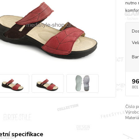
nutno 
komfor
Dos
Vel
Bar
96
801
Číslo p
Výrobc
Materiá
tní specifikace