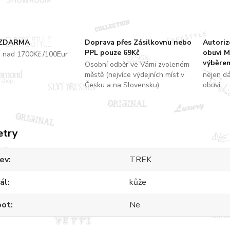
 ZDARMA
Doprava přes Zásilkovnu nebo
Autori
PPL pouze 69Kč
obuvi M
u nad 1700Kč /100Eur
výběrem
Osobní odběr ve Vámi zvoleném
městě (nejvíce výdejních míst v
nejen d
Česku a na Slovensku)
obuvi
etry
ev
TREK
ál
kůže
oot
Ne