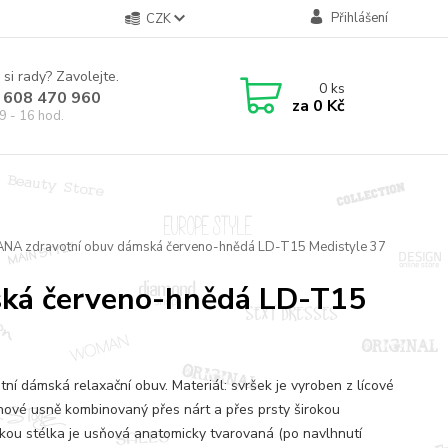
Přihlášení
CZK
 si rady? Zavolejte.
0
ks
 608 470 960
za
0 Kč
9 - 16 hod.
ANA zdravotní obuv dámská červeno-hnědá LD-T15 Medistyle 37
ská červeno-hnědá LD-T15
tní dámská relaxační obuv. Materiál: svršek je vyroben z lícové
nové usně kombinovaný přes nárt a přes prsty širokou
kou stélka je usňová anatomicky tvarovaná (po navlhnutí