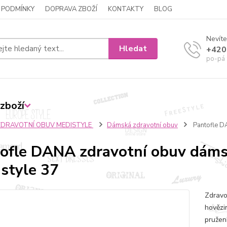
 PODMÍNKY
DOPRAVA ZBOŽÍ
KONTAKTY
BLOG
Nevíte
Hledat
+420
po-pá 
zboží
ZDRAVOTNÍ OBUV MEDISTYLE
Dámská zdravotní obuv
Pantofle D
ofle DANA zdravotní obuv dám
style 37
Zdravo
hovězi
pružen