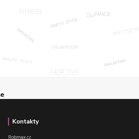
le
Kontakty
Robmax.cz