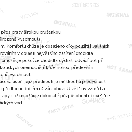
 přes prsty širokou pruženkou
přirozeně vyschnout)
 Komfortu chůze je dosaženo díky použití kvalitních
váním v oblasti největšího zatížení chodidla.
á umožňuje pokožce chodidla dýchat, odvádí pot při
mykotických onemocnění kůže nohou, především
ozeně vyschnout.
lícová useň, jejíž předností je měkkost a prodyšnost,
 při dlouhodobém užívání obuvi. U většiny vzorů lze
zipy, což umožňuje dokonalé přizpůsobení obuvi šířce
dických vad.