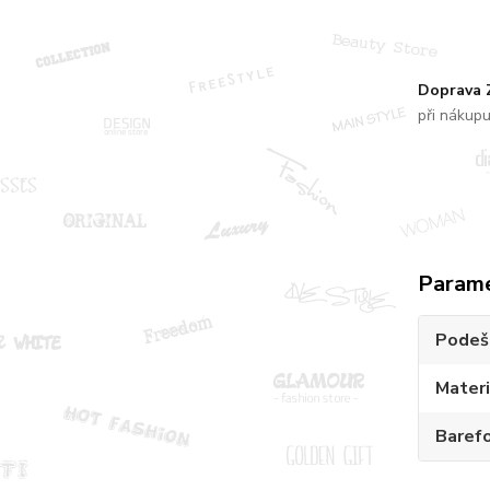
Doprava
při nákup
Param
Podeš
Materi
Baref