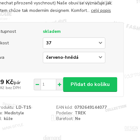
nechat přirozeně vyschnout) Naše obuv se vyznačuje jak
tem chůze tak moderním designem. Komfort...
celý popis
tupnost
skladem
ikost
va
9 Kč
/
pár
Přidat do košíku
 Kč
bez DPH
roduktu:
LD-T15
EAN kód:
0792649144077
e:
Medistyle
Podešev:
TREK
l:
kůže
Barefoot:
Ne