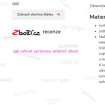
celé
Zdravotní
Zobrazit všechny články
Mater
svr
recenze
sté
Naš
leh
Sté
Jak vybrat správnou velikost obuvi
zvý
v m
K v
zár
svr
noh