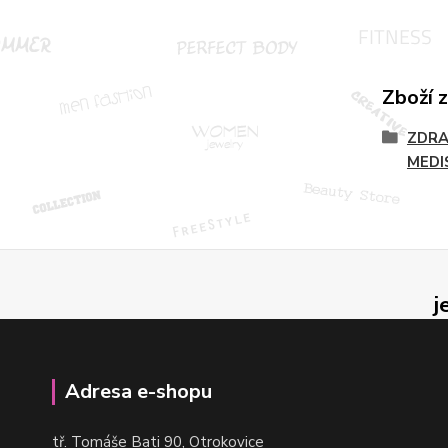
Zboží 
ZDRA
MEDI
j
Adresa e-shopu
t
ř. Tomáše Bati 90, Otrokovice