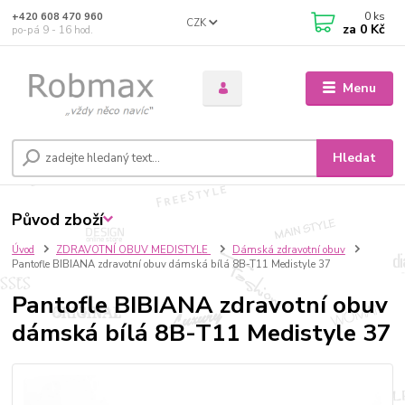
0
ks
+420 608 470 960
CZK
za
0 Kč
po-pá 9 - 16 hod.
Menu
Hledat
Původ zboží
Úvod
ZDRAVOTNÍ OBUV MEDISTYLE
Dámská zdravotní obuv
Pantofle BIBIANA zdravotní obuv dámská bílá 8B-T11 Medistyle 37
Pantofle BIBIANA zdravotní obuv
dámská bílá 8B-T11 Medistyle 37