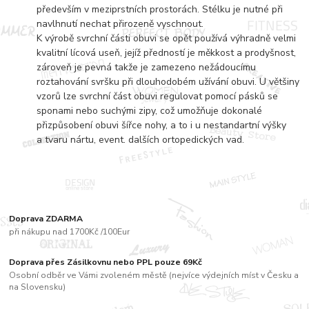
především v meziprstních prostorách. Stélku je nutné při
navlhnutí nechat přirozeně vyschnout.
K výrobě svrchní části obuvi se opět používá výhradně velmi
kvalitní lícová useň, jejíž předností je měkkost a prodyšnost,
zároveň je pevná takže je zamezeno nežádoucímu
roztahování svršku při dlouhodobém užívání obuvi. U většiny
vzorů lze svrchní část obuvi regulovat pomocí pásků se
sponami nebo suchými zipy, což umožňuje dokonalé
přizpůsobení obuvi šířce nohy, a to i u nestandartní výšky
a tvaru nártu, event. dalších ortopedických vad.
Doprava ZDARMA
při nákupu nad 1700Kč /100Eur
Doprava přes Zásilkovnu nebo PPL pouze 69Kč
Osobní odběr ve Vámi zvoleném městě (nejvíce výdejních míst v Česku a
na Slovensku)