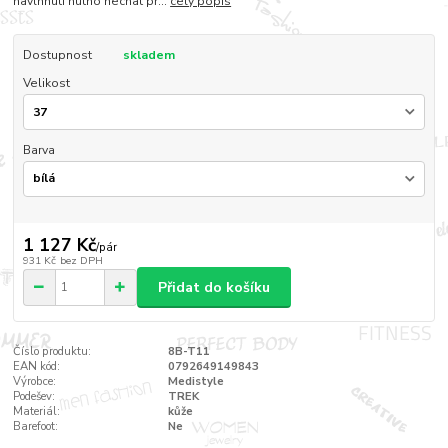
navlhnutí nutno nechat př...
celý popis
Dostupnost
skladem
Velikost
Barva
1 127 Kč
/
pár
931 Kč
bez DPH
Přidat do košíku
Číslo produktu:
8B-T11
EAN kód:
0792649149843
Výrobce:
Medistyle
Podešev:
TREK
Materiál:
kůže
Barefoot:
Ne