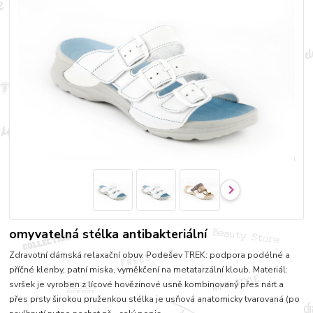
omyvatelná stélka antibakteriální
Zdravotní dámská relaxační obuv. Podešev TREK: podpora podélné a
příčné klenby, patní miska, vyměkčení na metatarzální kloub. Materiál:
svršek je vyroben z lícové hovězinové usně kombinovaný přes nárt a
přes prsty širokou pruženkou stélka je usňová anatomicky tvarovaná (po