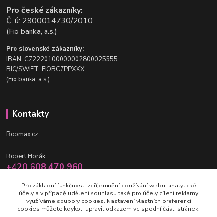
Pro české zákazníky:
Č. ú: 2900014730/2010
(Fio banka, a.s.)
Pro slovenské zákazníky:
IBAN: CZ2220100000002800025555
BIC/SWIFT: FIOBCZPPXXX
(Fio banka, a.s.)
Kontakty
Robmax.cz
Robert Horák
+420 608 470 960
po-pá 9 - 16 hod.
Pro základní funkčnost, zpříjemnění používání webu, analytické
účely a v případě udělení souhlasu také pro účely cílení reklamy
info@robmax.cz
využíváme soubory cookies. Nastavení vlastních preferencí
cookies můžete kdykoli upravit odkazem ve spodní části stránek.