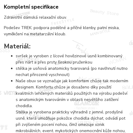
Kompletní specifikace
Zdravotní dámská relaxační obuv.
Podešev TREK: podpora podélné a příčné klenby, patní miska,
vyměkčení na metatarzální kloub.
Materiál:
svršek je vyroben z lícové hovězinové usně kombinovaný
přes nárt a přes prsty širokou pruženkou
stélka je usňová anatomicky tvarovaná (po navlhnutí nutno
nechat přirozeně vyschnout)
Naše obuv se vyznačuje jak komfortem chůze tak moderním
designem. Komfortu chůze je dosaženo díky použití
kvalitních lehčených materiálů použitých na výrobu podešví
s anatomickým tvarováním v oblasti největšího zatížení
chodidla.
Stélka je vyrobena prakticky výhradně z jemné, prodyšné
usně, která umožňuje pokožce chodidla dýchat, odvádí pot
při zvýšeném pocení nohou, čímž omezuje vznik
mikrobiálních, event. mykotických onemocnění kůže nohou,