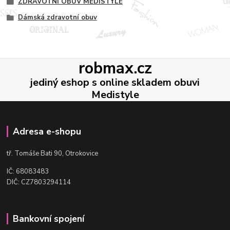
ZDRAVOTNÍ OBUV MEDISTYLE
Dámská zdravotní obuv
robmax.cz
jediný eshop s online skladem obuvi
Medistyle
Adresa e-shopu
t
ř. Tomáše Bati 90, Otrokovice
IČ: 68083483
DIČ: CZ7803294114
Bankovní spojení