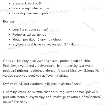
Zlepšují krevní oběh
Předcházejí bolestem zad
Poskytují maximální pohodlí
Bonusy:
Lehké a snadno se nosí
Podporují zdraví nohou
Ideální pro dlouhé dny na nohou
Stylové a praktické ve velikostech 37 - 41
Obuv zn. Medistyle se vyznačuje svou pohodlností při chůzi.
Podešev je vyrobená z polyuretanu, je anatomicky tvarovaná,
podepírá příčnou i podélnou klenbu . V patní části vyměkčená. Na
výrobu stélky se používají usňové materiály.
Svršky obuvi jsou vyrobené z lícové hovězinové usně.
U většiny vzorů lze svrchní část obuvi regulovat pomocí pásků s
přezkami nebo suchými zipy, což umožňuje dokonalé přizpůsobení
obuvi šířce nohy