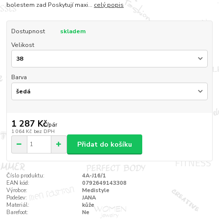
bolestem zad Poskytují maxi...
celý popis
Dostupnost
skladem
Velikost
Barva
1 287 Kč
/
pár
1 064 Kč
bez DPH
Přidat do košíku
Číslo produktu:
4A-J16/1
EAN kód:
0792649143308
Výrobce:
Medistyle
Podešev:
JANA
Materiál:
kůže
Barefoot:
Ne