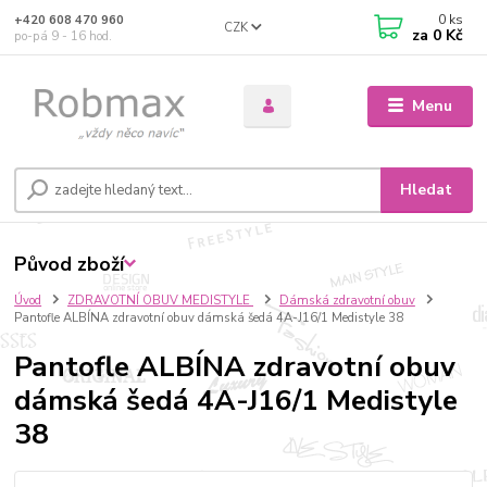
0
ks
+420 608 470 960
CZK
za
0 Kč
po-pá 9 - 16 hod.
Menu
Hledat
Původ zboží
Úvod
ZDRAVOTNÍ OBUV MEDISTYLE
Dámská zdravotní obuv
Pantofle ALBÍNA zdravotní obuv dámská šedá 4A-J16/1 Medistyle 38
Pantofle ALBÍNA zdravotní obuv
dámská šedá 4A-J16/1 Medistyle
38