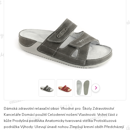
Dámská zdravotní relaxační obuv Vhodné pro: Školy Zdravotnictví
Kanceláře Domácí použití Celodenní nošení Vlastnosti: Vrchní část z
kůže Prodyšná podšívka Anatomicky tvarovaná stélka Protiskluzová
podrážka Výhody: Ulevují únavě nohou Zlepšují krevní oběh Předcházejí