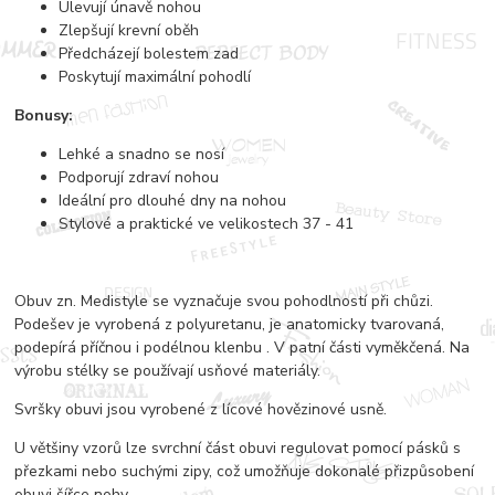
Ulevují únavě nohou
Zlepšují krevní oběh
Předcházejí bolestem zad
Poskytují maximální pohodlí
Bonusy:
Lehké a snadno se nosí
Podporují zdraví nohou
Ideální pro dlouhé dny na nohou
Stylové a praktické ve velikostech 37 - 41
Obuv zn. Medistyle se vyznačuje svou pohodlností při chůzi.
Podešev je vyrobená z polyuretanu, je anatomicky tvarovaná,
podepírá příčnou i podélnou klenbu . V patní části vyměkčená. Na
výrobu stélky se používají usňové materiály.
Svršky obuvi jsou vyrobené z lícové hovězinové usně.
U většiny vzorů lze svrchní část obuvi regulovat pomocí pásků s
přezkami nebo suchými zipy, což umožňuje dokonalé přizpůsobení
obuvi šířce nohy