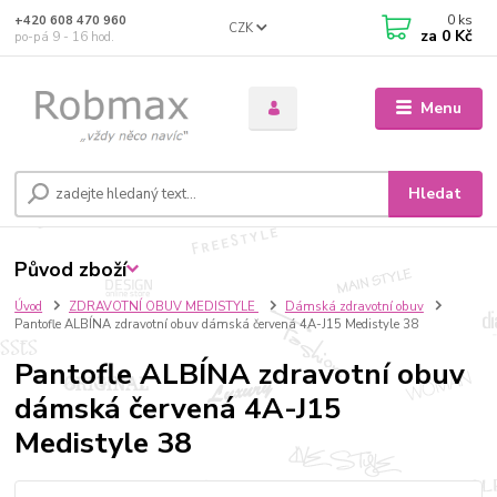
0
ks
+420 608 470 960
CZK
za
0 Kč
po-pá 9 - 16 hod.
Menu
Hledat
Původ zboží
Úvod
ZDRAVOTNÍ OBUV MEDISTYLE
Dámská zdravotní obuv
Pantofle ALBÍNA zdravotní obuv dámská červená 4A-J15 Medistyle 38
Pantofle ALBÍNA zdravotní obuv
dámská červená 4A-J15
Medistyle 38