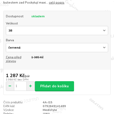
bolestem zad Poskytují maxi...
celý popis
Dostupnost
skladem
Velikost
Barva
Cena před
1 365 Kč
slevou
1 287 Kč
/
pár
1 064 Kč
bez DPH
Přidat do košíku
Číslo produktu:
4A-J15
EAN kód:
0792649141489
Výrobce:
Medistyle
Podešev:
JANA