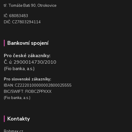
t
ř. Tomáše Bati 90, Otrokovice
IČ: 68083483
DIČ: CZ7803294114
Bankovní spojení
Pro české zákazníky:
Č. ú: 2900014730/2010
(Fio banka, a.s.)
Pro slovenské zákazníky:
IBAN: CZ2220100000002800025555
BIC/SWIFT: FIOBCZPPXXX
(Fio banka, a.s.)
Kontakty
Robmax.cz