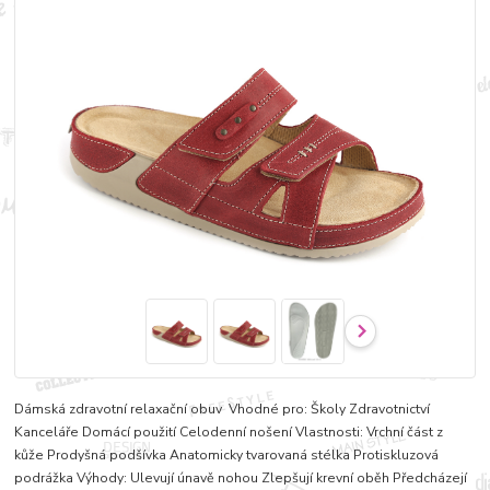
Dámská zdravotní relaxační obuv Vhodné pro: Školy Zdravotnictví
Kanceláře Domácí použití Celodenní nošení Vlastnosti: Vrchní část z
kůže Prodyšná podšívka Anatomicky tvarovaná stélka Protiskluzová
podrážka Výhody: Ulevují únavě nohou Zlepšují krevní oběh Předcházejí