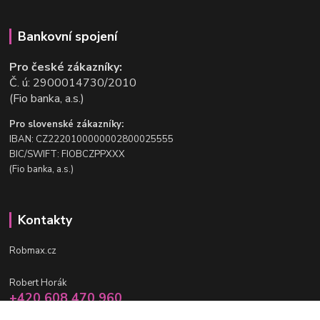
Bankovní spojení
Pro české zákazníky:
Č. ú: 2900014730/2010
(Fio banka, a.s.)
Pro slovenské zákazníky:
IBAN: CZ2220100000002800025555
BIC/SWIFT: FIOBCZPPXXX
(Fio banka, a.s.)
Kontakty
Robmax.cz
Robert Horák
+420 608 470 960
po-pá 9 - 16 hod.