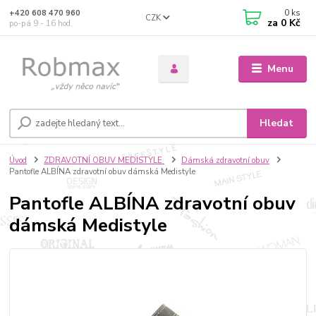
0
ks
+420 608 470 960
CZK
za
0 Kč
po-pá 9 - 16 hod.
Menu
Hledat
Úvod
ZDRAVOTNÍ OBUV MEDISTYLE
Dámská zdravotní obuv
Pantofle ALBÍNA zdravotní obuv dámská Medistyle
Pantofle ALBÍNA zdravotní obuv
dámská Medistyle