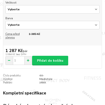
Velikost
Barva
Cena před
1 365 Kč
slevou
1 287 Kč
/
pár
1 064 Kč
bez DPH
Přidat do košíku
Číslo produktu:
4A-
Výrobce:
Medistyle
Podešev:
JANA
Kompletní specifikace