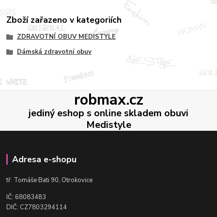
Zboží zařazeno v kategoriích
ZDRAVOTNÍ OBUV MEDISTYLE
Dámská zdravotní obuv
robmax.cz
jediný eshop s online skladem obuvi
Medistyle
Adresa e-shopu
t
ř. Tomáše Bati 90, Otrokovice
IČ: 68083483
DIČ: CZ7803294114