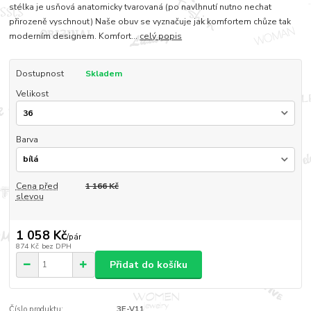
stélka je usňová anatomicky tvarovaná (po navlhnutí nutno nechat
přirozeně vyschnout) Naše obuv se vyznačuje jak komfortem chůze tak
moderním designem. Komfort...
celý popis
Dostupnost
Skladem
Velikost
Barva
Cena před
1 166 Kč
slevou
1 058 Kč
/
pár
874 Kč
bez DPH
Přidat do košíku
Číslo produktu:
3E-V11