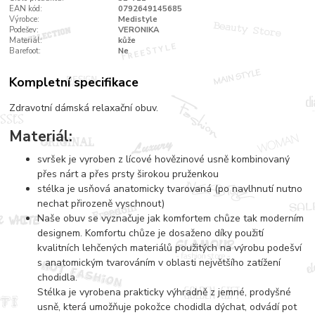
EAN kód:
0792649145685
Výrobce:
Medistyle
Podešev:
VERONIKA
Materiál:
kůže
Barefoot:
Ne
Kompletní specifikace
Zdravotní dámská relaxační obuv.
Materiál:
svršek je vyroben z lícové hovězinové usně kombinovaný
přes nárt a přes prsty širokou pruženkou
stélka je usňová anatomicky tvarovaná (po navlhnutí nutno
nechat přirozeně vyschnout)
Naše obuv se vyznačuje jak komfortem chůze tak moderním
designem. Komfortu chůze je dosaženo díky použití
kvalitních lehčených materiálů použitých na výrobu podešví
s anatomickým tvarováním v oblasti největšího zatížení
chodidla.
Stélka je vyrobena prakticky výhradně z jemné, prodyšné
usně, která umožňuje pokožce chodidla dýchat, odvádí pot