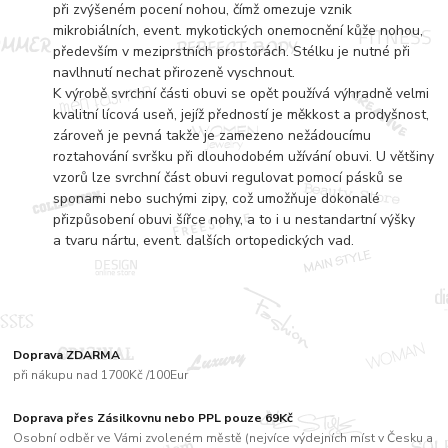
při zvýšeném pocení nohou, čímž omezuje vznik
mikrobiálních, event. mykotických onemocnění kůže nohou,
především v meziprstních prostorách. Stélku je nutné při
navlhnutí nechat přirozeně vyschnout.
K výrobě svrchní části obuvi se opět používá výhradně velmi
kvalitní lícová useň, jejíž předností je měkkost a prodyšnost,
zároveň je pevná takže je zamezeno nežádoucímu
roztahování svršku při dlouhodobém užívání obuvi. U většiny
vzorů lze svrchní část obuvi regulovat pomocí pásků se
sponami nebo suchými zipy, což umožňuje dokonalé
přizpůsobení obuvi šířce nohy, a to i u nestandartní výšky
a tvaru nártu, event. dalších ortopedických vad.
Doprava ZDARMA
při nákupu nad 1700Kč /100Eur
Doprava přes Zásilkovnu nebo PPL pouze 69Kč
Osobní odběr ve Vámi zvoleném městě (nejvíce výdejních míst v Česku a