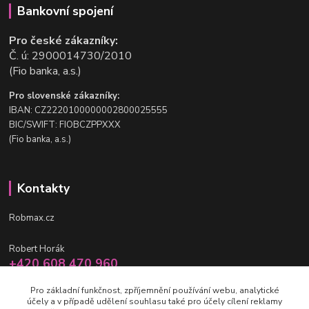
Bankovní spojení
Pro české zákazníky:
Č. ú: 2900014730/2010
(Fio banka, a.s.)
Pro slovenské zákazníky:
IBAN: CZ2220100000002800025555
BIC/SWIFT: FIOBCZPPXXX
(Fio banka, a.s.)
Kontakty
Robmax.cz
Robert Horák
+420 608 470 960
po-pá 9 - 16 hod.
Pro základní funkčnost, zpříjemnění používání webu, analytické
účely a v případě udělení souhlasu také pro účely cílení reklamy
info@robmax.cz