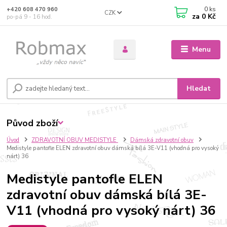
0
ks
+420 608 470 960
CZK
za
0 Kč
po-pá 9 - 16 hod.
Menu
Hledat
Původ zboží
Úvod
ZDRAVOTNÍ OBUV MEDISTYLE
Dámská zdravotní obuv
Medistyle pantofle ELEN zdravotní obuv dámská bílá 3E-V11 (vhodná pro vysoký
nárt) 36
Medistyle pantofle ELEN
zdravotní obuv dámská bílá 3E-
V11 (vhodná pro vysoký nárt) 36