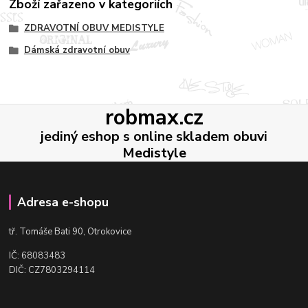
Zboží zařazeno v kategoriích
ZDRAVOTNÍ OBUV MEDISTYLE
Dámská zdravotní obuv
robmax.cz
jediný eshop s online skladem obuvi
Medistyle
Adresa e-shopu
t
ř. Tomáše Bati 90, Otrokovice
IČ: 68083483
DIČ: CZ7803294114